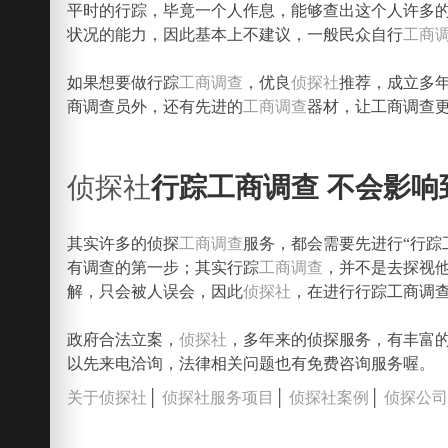
平时的行踪，毕竟一个人作息，能够查出这个人许多
状况的能力，因此基本上不建议，一般民众自行
工商
如果想要做行踪
工商调查
，优良
侦探社
推荐，成立多
商调查员外，还有先进的
工商调查
器材，让工商调查
侦探社
行踪工商调查 不会影响
其实许多的侦探
工商调查
服务，都会需要先进行“行踪
有调查的第一步；其实行踪
工商调查
，并不是去探视
解，只会被人误会，因此
侦探社
，在进行行踪工商调
政府合法立案，
侦探社
，多年来的侦探服务，有丰富
以先来电洽询，法律相关问题也有免费咨询服务喔。
关于侦探社
│
侦探社服务项目
│
侦探社案例
│
侦探公