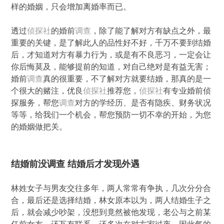
样的婚姻，只会增加离婚率而已。
透过
侦探社
的婚前
调查
，除了能了解对方有缺点之外，最
重要的关键，是了解此人的品性好不好，千万不要到结婚
后，才知道对方有暴力行为，或是有不良恶习，一定会让
你后悔莫及，能够提前的知道，对自己绝对是有益无害；
婚前
调查
真的很重要，不了解对方就要结婚，那真的是一
个很大的赌注，优良
侦探社
推荐您，
侦探社
有专业婚前侦
探服务，帮您
调查
对方的学经历、是否有隐疾、财务状况
等等，给我们一个机会，帮您预防一切不幸的开始，为您
的婚姻做把关。
结婚前没调查 结婚后才发现外遇
林姓女子与男友交往多年，两人常常有争执，几次分分合
合，最后还是选择结婚，林女原本以为，两人结婚生子之
后，就会减少吵架，没想到竟然被他发现，老公与之前某