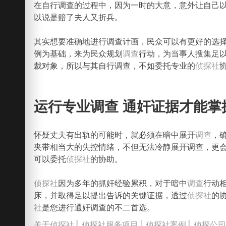
在自行调查的过程中，因为一时的大意，意外让自己
以说是赔了夫人又折兵。
其实想要准确地进行调查计画，民众可以有更好的选
例为基础，来为民众规划
调查
行动，为当事人搜集足
裁对象，所以与其自行调查，不如委托专业的
侦探社
运行专业调查 通奸证据才能掌
怀疑丈夫有出轨的可能时，就必须在暗中展开
调查
，
夹带相当大的失控情绪，不但无法冷静展开调查，更
可以委托
侦探社
的协助。
侦探社
因为多年的抓奸经验累积，对于暗中
调查
行动
床，并取得足以提出告诉的关键证据，透过
侦探社
的
社
是您进行通奸调查的不二首选。
关于侦探社
│
侦探社服务项目
│
侦探社案例
│
侦探公