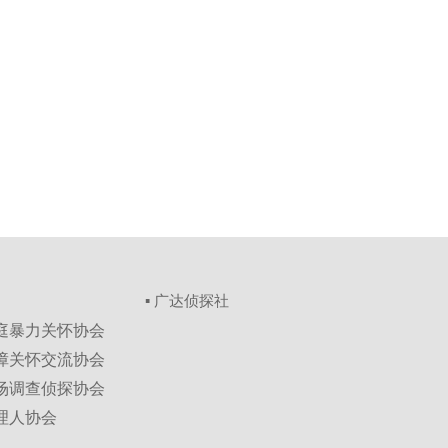
▪ 广达侦探社
家庭暴力关怀协会
保障关怀交流协会
市场调查侦探协会
理人协会