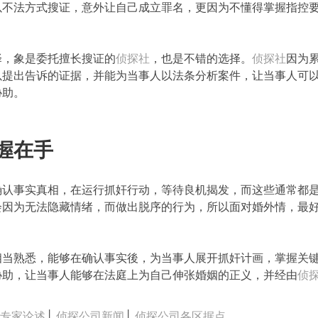
以不法方式搜证，意外让自己成立罪名，更因为不懂得掌握指控
择，象是委托擅长搜证的
侦探社
，也是不错的选择。
侦探社
因为
以提出告诉的证据，并能为当事人以法条分析案件，让当事人可
协助。
握在手
确认事实真相，在运行抓奸行动，等待良机揭发，而这些通常都
会因为无法隐藏情绪，而做出脱序的行为，所以面对婚外情，最
相当熟悉，能够在确认事实後，为当事人展开抓奸计画，掌握关
协助，让当事人能够在法庭上为自己伸张婚姻的正义，并经由
侦
司专家论述
│
侦探公司新闻
│
侦探公司各区据点