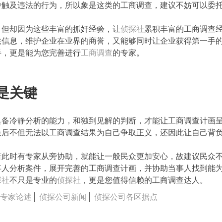
中触及违法的行为，所以象是这类的工商调查，建议不妨可以委
，但却因为这些丰富的抓奸经验，让
侦探社
累积丰富的工商调查
供信息，维护企业在业界的商誉，又能够同时让企业获得第一手
手，更是能为您完善进行
工商调查
的专家。
是关键
具备冷静分析的能力，和独到见解的判断，才能让工商调查计画
最后不但无法以工商调查结果为自己争取正义，还因此让自己背
若此时有专家从旁协助，就能让一般民众更加安心，故建议民众
事人分析案件，展开完善的工商调查计画，并协助当事人找到能
探社
不只是专业的
侦探社
，更是您值得信赖的工商调查达人。
司专家论述
│
侦探公司新闻
│
侦探公司各区据点