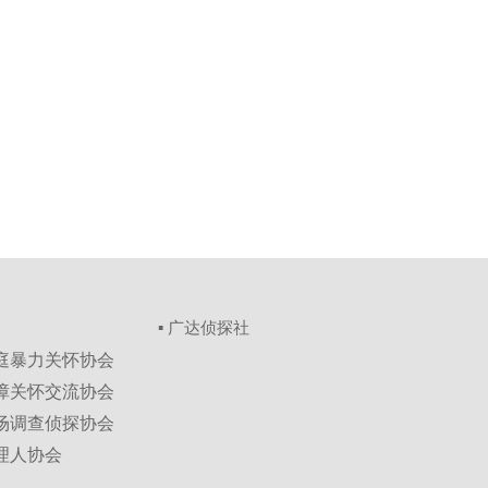
▪ 广达侦探社
家庭暴力关怀协会
保障关怀交流协会
市场调查侦探协会
理人协会