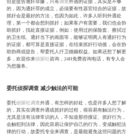
但是提告通奸罪嫌，只有
调查
外遇的证据，其实是不够
的，因为通奸罪的成立，必须要有性器官结合的证据，故
抓奸会是最好的方法，也因为如此，许多人听到外遇处
理，第一个都会想到抓奸；如果客户有需要，我们也会协
助抓奸，找处直接证据，例如：使用过的保险套、擦拭过
的卫生纸、通奸当下的画面等，能够证明两人有通奸行为
的证据，都可算是直接证据，在结束抓奸行动後，会在协
助协商或提告，帮委托人扞卫婚姻权益。如果还想了解更
多，欢迎你来
侦探社
咨询，24H免费咨询电话，有专人会
为您服务。
委托侦探调查 减少触法的可能
委托
侦探社
调查
外遇，有怎样的好处，也是许多人想了解
的，其实在调查外遇或抓奸的过程，很容易有触法行为，
尤其是没有法律常识的人，不知道那些搜证、抓奸行为，
会触犯到法律，因此容易让保护自己的行为，变成触犯法
律的行动，故委托专业来调查，是最能避免这些问题的方