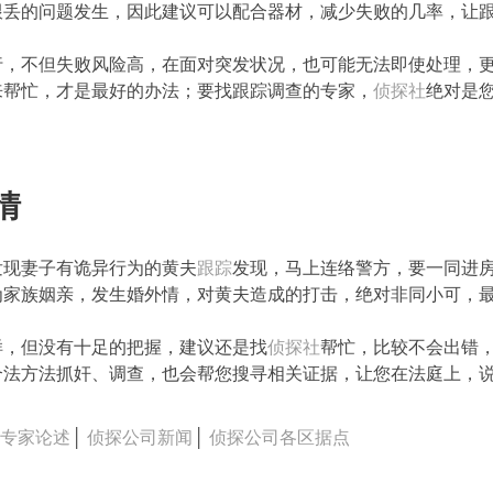
跟丢的问题发生，因此建议可以配合器材，减少失败的几率，让
行，不但失败风险高，在面对突发状况，也可能无法即使处理，
来帮忙，才是最好的办法；要找跟踪调查的专家，
侦探社
绝对是
情
发现妻子有诡异行为的黄夫
跟踪
发现，马上连络警方，要一同进
为家族姻亲，发生婚外情，对黄夫造成的打击，绝对非同小可，最
样，但没有十足的把握，建议还是找
侦探社
帮忙，比较不会出错
合法方法抓奸、调查，也会帮您搜寻相关证据，让您在法庭上，
司专家论述
│
侦探公司新闻
│
侦探公司各区据点