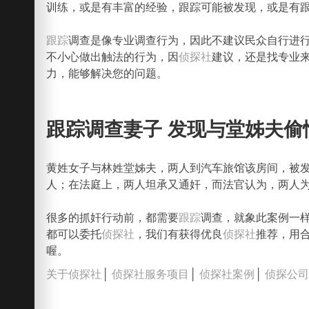
训练，或是有丰富的经验，跟踪可能被发现，或是有
跟踪
调查是像专业调查行为，因此不建议民众自行进
不小心做出触法的行为，因
侦探社
建议，还是找专业
力，能够解决您的问题。
跟踪调查妻子 发现与堂姊夫偷
黄姓女子与林姓堂姊夫，两人到汽车旅馆该房间，被
人；在法庭上，两人坦承又通奸，而法官认为，两人
很多的抓奸行动前，都需要
跟踪
调查，就象此案例一
都可以委托
侦探社
，我们有获得优良
侦探社
推荐，用
喔。
关于侦探社
│
侦探社服务项目
│
侦探社案例
│
侦探公