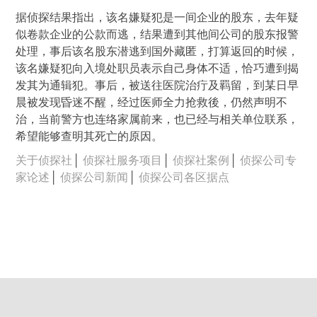
据侦探结果指出，该名嫌疑犯是一间企业的股东，去年疑
似卷款企业的公款而逃，结果遭到其他间公司的股东报警
处理，事后该名股东潜逃到国外藏匿，打算返回的时候，
该名嫌疑犯向入境处职员表示自己身体不适，恰巧遭到揭
发其为通辑犯。事后，被送往医院治疔及羁留，到某日早
晨被发现昏迷不醒，经过医师全力抢救後，仍然声明不
治，当前警方也连络家属前来，也已经与相关单位联系，
希望能够查明其死亡的原因。
关于侦探社
│
侦探社服务项目
│
侦探社案例
│
侦探公司专
家论述
│
侦探公司新闻
│
侦探公司各区据点