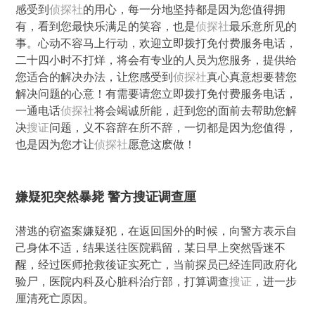
感受到
侦探社
的用心，每一分地坚持都是因为您值得拥
有，看到您最快乐满足的笑容，也是
侦探社
最乐意所见的
事。心动不容马上行动，欢迎立即拨打免付费服务电话，
二十四小时不打烊，将会有专业的人员为您服务，提供给
您适合的解决办法，让您感受到
侦探社
真心真意想要替您
解决问题的心意！有需要请您立即拨打免付费服务电话，
一通电话
侦探社
将会竭诚所能，赶到您的面前去帮助您解
决
搜证
问题，义不容辞在所不辞，一切都是因为您值得，
也是因为您才让
侦探社
愿意这麽做！
嫌疑犯突然暴毙 警方搜证调查厘
潜逃的窃盗案嫌疑犯，在返回国外的时候，向警方表示自
己身体不适，结果送往医院羁留，某日早上突然昏迷不
醒，经过医师抢救後证实死亡，当前探员已经连同政府化
验尸，医院内科及心脏科治疔部，打算调查
搜证
，进一步
厘清死亡原因。