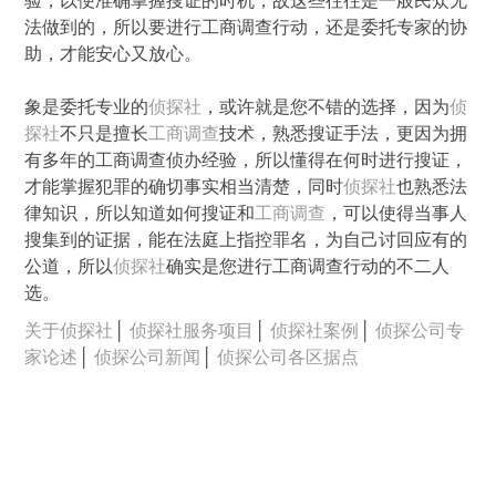
验，以便准确掌握搜证的时机，故这些往往是一般民众无
法做到的，所以要进行工商调查行动，还是委托专家的协
助，才能安心又放心。
象是委托专业的
侦探社
，或许就是您不错的选择，因为
侦
探社
不只是擅长
工商调查
技术，熟悉搜证手法，更因为拥
有多年的工商调查侦办经验，所以懂得在何时进行搜证，
才能掌握犯罪的确切事实相当清楚，同时
侦探社
也熟悉法
律知识，所以知道如何搜证和
工商调查
，可以使得当事人
搜集到的证据，能在法庭上指控罪名，为自己讨回应有的
公道，所以
侦探社
确实是您进行工商调查行动的不二人
选。
关于侦探社
│
侦探社服务项目
│
侦探社案例
│
侦探公司专
家论述
│
侦探公司新闻
│
侦探公司各区据点