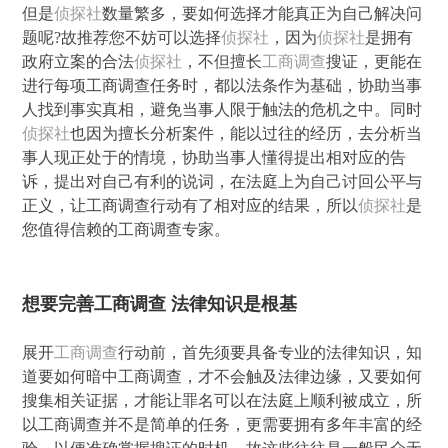
但是
侦探社
数量繁多，要如何选择才能真正为自己解决问
题呢?故推荐您不妨可以选择
侦探社
，因为
侦探社
是拥有
政府立案的合法
侦探社
，不但擅长
工商调查
搜证，更能在
进行每项工商调查任务时，都以法条作为基础，协助当事
人找到事实真相，避免当事人限于触法的危机之中。同时
侦探社
也因为擅长分析案件，能以过往的经历，去分析当
事人现正处于的情境，协助当事人懂得提出相对应的告
诉，提出对自己有利的说词，在法庭上为自己讨回公平与
正义，让工商调查行动有了相对应的结果，所以
侦探社
是
您值得信赖的工商调查专家。
想要完善工商调查 法律知识是根基
展开
工商调查
行动前，首先须要具备专业的法律知识，知
道要如何暗中工商调查，才不会触及法律边缘，又要如何
搜集相关证据，才能让罪名可以在法庭上顺利被成立，所
以工商调查并不是简单的任务，更需要拥有多年丰富的经