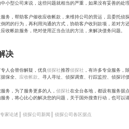
的中小型公司来说，这些问题就相当的严重，如果没有妥善的处
款
服务，帮助客户催收应收帐款，来维持公司的营运，且委托侦
意倒闭的行为，再利用沟通的方式，协助客户收到款项，若对方
社
应收帐款服务，绝对使用正当合法的方法，来解决债务问题。
解决
有专人会替你解疑，优良
侦探社
推荐
侦探社
，有许多专业服务，
证据保全、
应收帐款
、寻人寻址、侦探调查、行踪监控、侦探讨
您服务，为了服务更多的人，
侦探社
在全台各地，都设有服务据
的服务，将心比心的解决您的问题，关于国外搜查行动，也可以
司专家论述
│
侦探公司新闻
│
侦探公司各区据点