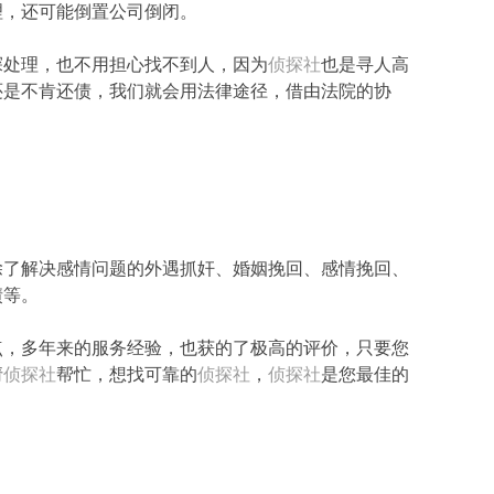
理，还可能倒置公司倒闭。
探处理，也不用担心找不到人，因为
侦探社
也是寻人高
还是不肯还债，我们就会用法律途径，借由法院的协
除了解决感情问题的外遇抓奸、婚姻挽回、感情挽回、
债等。
点，多年来的服务经验，也获的了极高的评价，只要您
请
侦探社
帮忙，想找可靠的
侦探社
，
侦探社
是您最佳的