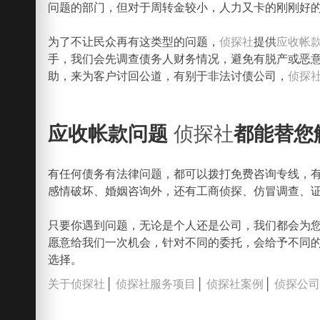
问题的部门，但对于周转金较小，人力又卡的刚刚好
为了不让民众再有这类型的问题，
侦探社
提供
应收帐
手，我们会先调查债务人财务情况，避免有脱产或恶
助，来为客户讨回公道，有别于非法讨债公司，
侦探
应收帐款问题
侦探社
都能替您
有任何债务有法律问题，都可以拨打免费咨询专线，
感情破坏、婚姻咨询外，还有工商侦探、仿冒调查、
只要你遇到问题，无论是个人还是公司，我们都会为
愿意给我们一次机会，针对不同的委托，会给予不同
选择。
关于侦探社
│
侦探社服务项目
│
侦探社案例
│
侦探公