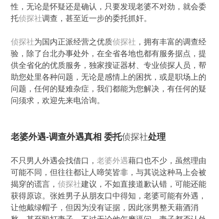
性，无论是怀疑还是确认，只要发现老婆不对劲，就会委
托
侦探社
调查，甚至近一步的委托抓奸。
侦探社
为国内正派经营之优质
侦探社
，拥有丰富的调查经
验，除了台北办事处外，在全省各地也都有服务据点，提
供全省化的优质服务，独家搜证器材、专业侦探人员，帮
助您处里各种问题，无论是感情上的困扰，或是职场上的
问题，任何的疑难杂症，我们都能为您解决，有任何的疑
问须求，欢迎先来电洽询。
老婆外遇-调查外遇真相 委托
侦探社
处理
不只男人外遇会找借口，
老婆外遇
藉口也不少，虽然理由
可能不同，但往往都让人啼笑皆非，与其说这种马上会被
揭穿的谎言，
侦探社
建议，不如直接道歉认错，可能还能
获得原谅。张姓男子从朋友口中得知，老婆可能有外遇，
让他戴绿帽子，但因为没有证据，因此张男整天藉酒消