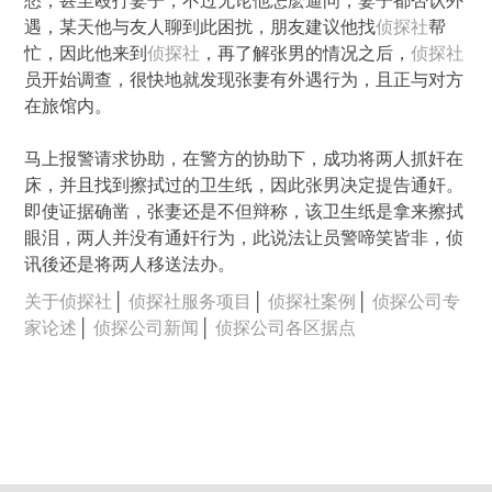
愁，甚至殴打妻子，不过无论他怎麽逼问，妻子都否认外
遇，某天他与友人聊到此困扰，朋友建议他找
侦探社
帮
忙，因此他来到
侦探社
，再了解张男的情况之后，
侦探社
员开始调查，很快地就发现张妻有外遇行为，且正与对方
在旅馆内。
马上报警请求协助，在警方的协助下，成功将两人抓奸在
床，并且找到擦拭过的卫生纸，因此张男决定提告通奸。
即使证据确凿，张妻还是不但辩称，该卫生纸是拿来擦拭
眼泪，两人并没有通奸行为，此说法让员警啼笑皆非，侦
讯後还是将两人移送法办。
关于侦探社
│
侦探社服务项目
│
侦探社案例
│
侦探公司专
家论述
│
侦探公司新闻
│
侦探公司各区据点