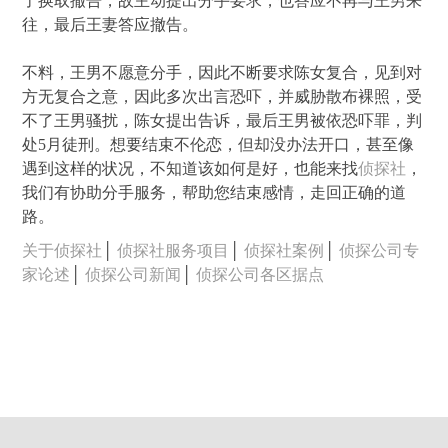
了换取撤告，故主动提出分手要求，也答应不再与王男来
往，最后王妻答应撤告。
不料，王男不愿意分手，因此不断要求陈女复合，见到对
方无复合之意，因此多次出言恐吓，并威胁散布裸照，受
不了王男骚扰，陈女提出告诉，最后王男被依恐吓罪，判
处5月徒刑。想要结束不伦恋，但却没办法开口，甚至像
遇到这样的状况，不知道该如何是好，也能来找
侦探社
，
我们有协助分手服务，帮助您结束感情，走回正确的道
路。
关于侦探社
│
侦探社服务项目
│
侦探社案例
│
侦探公司专
家论述
│
侦探公司新闻
│
侦探公司各区据点