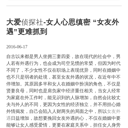
大爱
侦探社
-女人心思缜密 “女友外
遇”更难抓到
2016-06-17
自古以来都是男人坐拥三妻四妾，故在现代的社会中，男
人若有外遇行为，也会成为司空见惯的常槼，但因为时代
不同了，不少女性不仅在职场上表现优异，同时在婚姻中
也不只是弱者的处境，甚至女友外遇的状况，在近年中不
停增加。其原因多半和女人在婚姻中扮演的角色，不仅是
贤妻良母，同时也是肩负家中经济重任相关，当女人经常
为家庭在外工作时，能见识到的人脉增加，自然会比较丈
夫与外人的不同，更因为女性的经济独立，并不用担心婚
外情揭发，自己会陷入人财两失的局面之中，所以
女友外
遇
日益增加，故想要挽回女友外遇的心，不仅在婚姻中要
能够让女人感受爱情，更要在家庭关系中，担任女人身旁