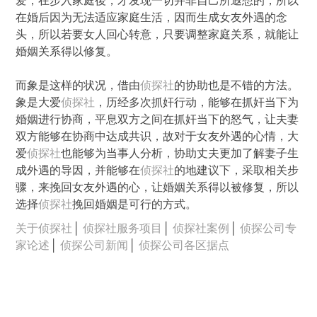
爱，在步入家庭後，才发现一切并非自己所遐想的，所以
在婚后因为无法适应家庭生活，因而生成女友外遇的念
头，所以若要女人回心转意，只要调整家庭关系，就能让
婚姻关系得以修复。
而象是这样的状况，借由
侦探社
的协助也是不错的方法。
象是大爱
侦探社
，历经多次抓奸行动，能够在抓奸当下为
婚姻进行协商，平息双方之间在抓奸当下的怒气，让夫妻
双方能够在协商中达成共识，故对于女友外遇的心情，大
爱
侦探社
也能够为当事人分析，协助丈夫更加了解妻子生
成外遇的导因，并能够在
侦探社
的地建议下，采取相关步
骤，来挽回女友外遇的心，让婚姻关系得以被修复，所以
选择
侦探社
挽回婚姻是可行的方式。
关于侦探社
│
侦探社服务项目
│
侦探社案例
│
侦探公司专
家论述
│
侦探公司新闻
│
侦探公司各区据点