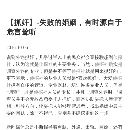
【抓奸】-失败的婚姻，有时源自于
危言耸听
2016-10-06
说到外遇抓奸，几乎过半以上的民众都会直接联想到
侦探
社
，认为这就是
侦探社
的主要业务，当然，
侦探社
确实是
调查外遇的专业，但是并不等于
侦探社
就是用来抓奸的，
更不表示，
侦探社
的从业人员就是“喜欢抓奸”。大爱
侦探
社
拥有众多的管道、专业器材、培训许多专业人员，但是
“调查”，才是
侦探社
人员的专长，并且，调查外遇时，调
查员并不会无故怂恿委托人抓奸，而是协助委托人厘清真
相、引导方向，让委托人能够理智思考，找出婚姻中最主
要的问题，除非不得已，否则并不建议走到这一步。
新闻媒体总是不断报导着劈腿、外遇、出轨、离婚，还有