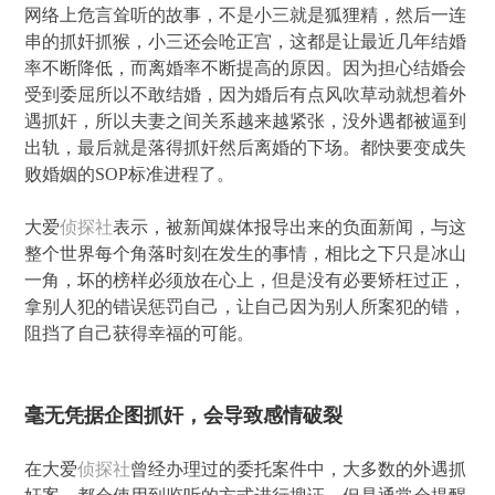
网络上危言耸听的故事，不是小三就是狐狸精，然后一连
串的抓奸抓猴，小三还会呛正宫，这都是让最近几年结婚
率不断降低，而离婚率不断提高的原因。因为担心结婚会
受到委屈所以不敢结婚，因为婚后有点风吹草动就想着外
遇抓奸，所以夫妻之间关系越来越紧张，没外遇都被逼到
出轨，最后就是落得抓奸然后离婚的下场。都快要变成失
败婚姻的SOP标准进程了。
大爱
侦探社
表示，被新闻媒体报导出来的负面新闻，与这
整个世界每个角落时刻在发生的事情，相比之下只是冰山
一角，坏的榜样必须放在心上，但是没有必要矫枉过正，
拿别人犯的错误惩罚自己，让自己因为别人所案犯的错，
阻挡了自己获得幸福的可能。
毫无凭据企图抓奸，会导致感情破裂
在大爱
侦探社
曾经办理过的委托案件中，大多数的外遇抓