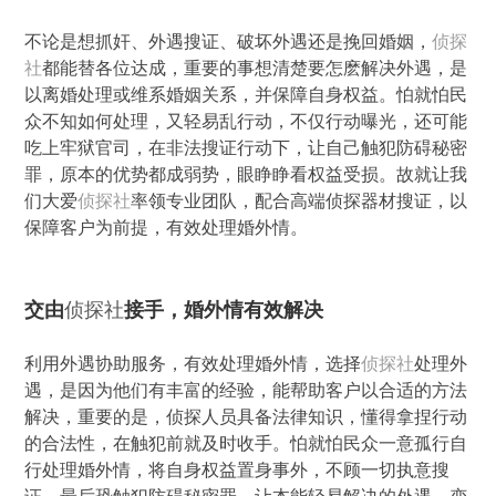
不论是想抓奸、外遇搜证、破坏外遇还是挽回婚姻，
侦探
社
都能替各位达成，重要的事想清楚要怎麽解决外遇，是
以离婚处理或维系婚姻关系，并保障自身权益。怕就怕民
众不知如何处理，又轻易乱行动，不仅行动曝光，还可能
吃上牢狱官司，在非法搜证行动下，让自己触犯防碍秘密
罪，原本的优势都成弱势，眼睁睁看权益受损。故就让我
们大爱
侦探社
率领专业团队，配合高端侦探器材搜证，以
保障客户为前提，有效处理婚外情。
交由
侦探社
接手，婚外情有效解决
利用外遇协助服务，有效处理婚外情，选择
侦探社
处理外
遇，是因为他们有丰富的经验，能帮助客户以合适的方法
解决，重要的是，侦探人员具备法律知识，懂得拿捏行动
的合法性，在触犯前就及时收手。怕就怕民众一意孤行自
行处理婚外情，将自身权益置身事外，不顾一切执意搜