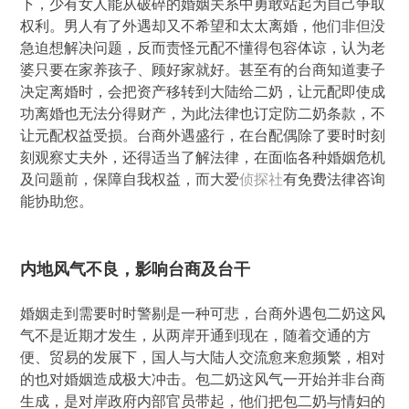
下，少有女人能从破碎的婚姻关系中勇敢站起为自己争取
权利。男人有了外遇却又不希望和太太离婚，他们非但没
急迫想解决问题，反而责怪元配不懂得包容体谅，认为老
婆只要在家养孩子、顾好家就好。甚至有的台商知道妻子
决定离婚时，会把资产移转到大陆给二奶，让元配即使成
功离婚也无法分得财产，为此法律也订定防二奶条款，不
让元配权益受损。台商外遇盛行，在台配偶除了要时时刻
刻观察丈夫外，还得适当了解法律，在面临各种婚姻危机
及问题前，保障自我权益，而大爱
侦探社
有免费法律咨询
能协助您。
内地风气不良，影响台商及台干
婚姻走到需要时时警剔是一种可悲，台商外遇包二奶这风
气不是近期才发生，从两岸开通到现在，随着交通的方
便、贸易的发展下，国人与大陆人交流愈来愈频繁，相对
的也对婚姻造成极大冲击。包二奶这风气一开始并非台商
生成，是对岸政府内部官员带起，他们把包二奶与情妇的