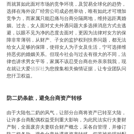
而就算如此面对市场的竞争环境，及贸易全球化的趋势，
选择在海外设厂经营公司成必然举动，唯有如此才可增加
竞争力，而家属只能忍痛与台商分隔两地，维持远距离婚
姻。过去，女人面对丈夫外遇问题大多选择消息方式去逃
避，以眼不见为净的态度去面对，更因为法律对女方的保
障非常薄弱，从财产、子女的监护权到扶养问题，都无法
给女人足够的保障，使得女人为子女及生活，宁可选择维
持恶劣的婚姻关系。但现今社会与过去有很大的不同，法
律也讲求男女平等，家属不该忍受台商在外亲亲我我，现
在就让大爱
侦探社
为您搜集相关偷情证据，让专业团队问
您扞卫权益。
防二奶条款，避免台商资产转移
由于大陆包二奶的风气，让部分台商将资产已转至大陆，
让许多台商配偶权益受到重大影响，为此民法实行夫妻财
产制，全面废弃夫妻联合财产概念，采各自管理，并修订