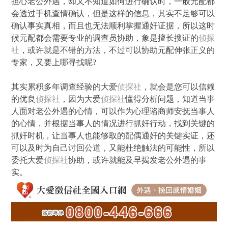
担心老公外遇，却又不知道如何进行确认时，一般元配都
会透过手机查情确认，但是这样的信息，其实不足够可以
确认事实真相，而且也无法顺利掌握通奸证据，所以这时
候元配都会需要专业的调查员协助，象是擅长搜证的
侦探
社
，或许就是不错的方法，不过可以协助元配伸张正义的
专家，又要上哪寻找呢?
其实累积多年调查经验的大爱
侦探社
，就会是您可以信赖
的优良
侦探社
，因为大爱
侦探社
懂得分析问题，知道当事
人面对老公外遇的心情，可以作为心理谘商师安抚当事人
的心情，并根据当事人的情况进行抓奸行动，找到关键的
抓奸时机，让当事人也能够取的配偶通奸的关键实证，还
可以及时为自己讨回公道，又能杜绝触法的可能性，所以
委托大爱
侦探社
协助，或许就能及早揭发老公外遇的事
实。