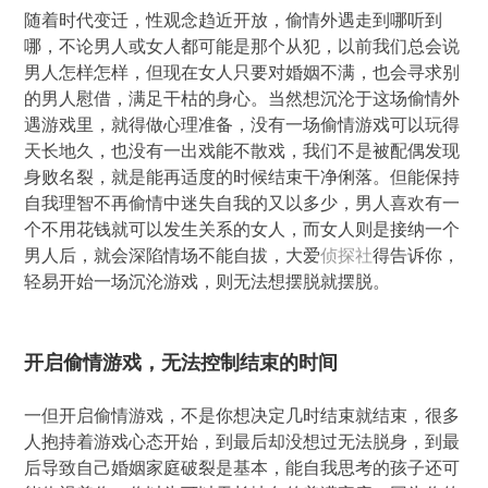
随着时代变迁，性观念趋近开放，偷情外遇走到哪听到
哪，不论男人或女人都可能是那个从犯，以前我们总会说
男人怎样怎样，但现在女人只要对婚姻不满，也会寻求别
的男人慰借，满足干枯的身心。当然想沉沦于这场偷情外
遇游戏里，就得做心理准备，没有一场偷情游戏可以玩得
天长地久，也没有一出戏能不散戏，我们不是被配偶发现
身败名裂，就是能再适度的时候结束干净俐落。但能保持
自我理智不再偷情中迷失自我的又以多少，男人喜欢有一
个不用花钱就可以发生关系的女人，而女人则是接纳一个
男人后，就会深陷情场不能自拔，大爱
侦探社
得告诉你，
轻易开始一场沉沦游戏，则无法想摆脱就摆脱。
开启偷情游戏，无法控制结束的时间
一但开启偷情游戏，不是你想决定几时结束就结束，很多
人抱持着游戏心态开始，到最后却没想过无法脱身，到最
后导致自己婚姻家庭破裂是基本，能自我思考的孩子还可