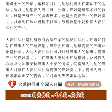
消退小三的气焰，这样才能让元配顺利巩固在婚姻中的地
位，所以元配想要为自己讨回公道，抓奸是最常采取的行
动，只是没有专业的调查技术，还是会需要专业的抓奸协
助，以避免在搜证过程中触法，故建议您不妨相信大爱
侦
探社
的专业。
大爱
侦探社
是拥有政府合法立案的优良
侦探社
，知道如何
站在当事人的立场设想，当然会知道元配最需要的关键证
据是什麽，因此大爱
侦探社
可以针对当事人的须求，提供
专业的抓奸协助，并在当事人感到不知所措时，及时作为
心理谘商师来安抚当事人不安的情绪，使得身为元配的当
事人能够在大爱
侦探社
所提供的抓奸协助下，提出为自己
伸张婚姻正义的告诉，又能避免失去婚姻地位。