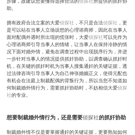
步骤，故建议您要懂得选择合法的
侦探社
所提供的抓奸协
助。
拥有政府合法立案的大爱
侦探社
，不只是合法
侦探社
，更
是可以站在当事人立场设想的心理谘商师，因此在当事人
面对配偶外遇时所出现的慌张时，大爱
侦探社
可以先作为
心理谘商师引导当事人的情绪，让当事人在保持冷静的情
况下面对婚外情，避免在调查过程中出现脱序行为，并进
一步针对当事人的情况提供抓奸协助，以调查确认抓奸时
机，在关键的抓奸时机为当事人搜集通奸的关键证据，透
过法律咨询引导当事人为自己伸张婚姻正义，使得元配也
有机会在法庭上制裁配偶的背叛行为，所以当您不知道如
何制裁婚外情行为，需要抓奸协助时，不妨相信大爱
侦探
社
的专业。
想要制裁婚外情行为，还是需要
侦探社
的抓奸协助
制裁婚外情不仅是要掌握通奸的关键证据，更要熟知如何