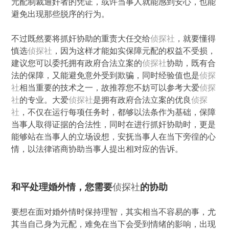
元配制裁通奸者的凭证，或许当事人就能感到安心，也能
避免出现那些脱序的行为。
不过既然要将抓奸协助的重责大任交给
侦探社
，就要懂得
慎选
侦探社
，因为这样才能如实保障元配的权益不受损，
建议您可以委托拥有政府合法立案的
侦探社
协助，既有合
法的保障，又能避免意外受到欺骗，同时经验值也是
侦探
社
相当重要的技术之一，故推荐您不妨可以参考大爱
侦探
社
的专业。大爱
侦探社
是拥有政府合法立案的优良
侦探
社
，不仅在运行每项任务时，都够以法条作为基础，保障
当事人取得证据的合法性，同时在进行抓奸协助时，更是
能够站在当事人的立场设想，安抚当事人在当下旁徨的心
情，以法律谘商协助当事人提出相对应的告诉。
和平处理婚外情，您需要
侦探社
的协助
要想在面对婚外情时保持理智，其实相当不容易的事，尤
其当自己身为元配，难免在当下会受到情绪的影响，出现