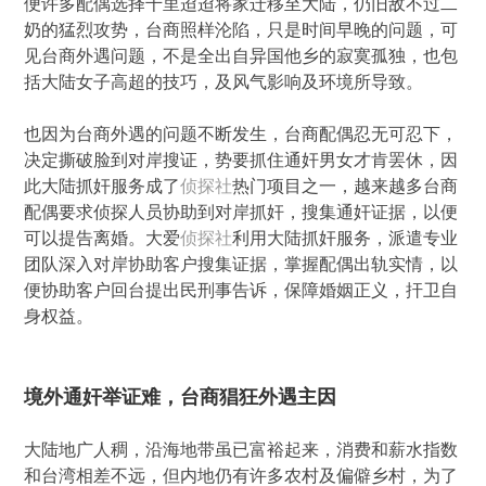
便许多配偶选择千里迢迢将家迁移至大陆，仍旧敌不过二
奶的猛烈攻势，台商照样沦陷，只是时间早晚的问题，可
见台商外遇问题，不是全出自异国他乡的寂寞孤独，也包
括大陆女子高超的技巧，及风气影响及环境所导致。
也因为台商外遇的问题不断发生，台商配偶忍无可忍下，
决定撕破脸到对岸搜证，势要抓住通奸男女才肯罢休，因
此大陆抓奸服务成了
侦探社
热门项目之一，越来越多台商
配偶要求侦探人员协助到对岸抓奸，搜集通奸证据，以便
可以提告离婚。大爱
侦探社
利用大陆抓奸服务，派遣专业
团队深入对岸协助客户搜集证据，掌握配偶出轨实情，以
便协助客户回台提出民刑事告诉，保障婚姻正义，扞卫自
身权益。
境外通奸举证难，台商猖狂外遇主因
大陆地广人稠，沿海地带虽已富裕起来，消费和薪水指数
和台湾相差不远，但内地仍有许多农村及偏僻乡村，为了