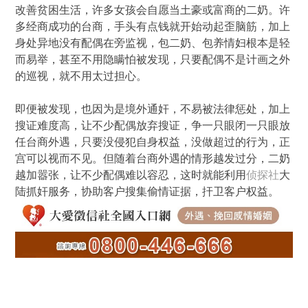
改善贫困生活，许多女孩会自愿当土豪或富商的二奶。许
多经商成功的台商，手头有点钱就开始动起歪脑筋，加上
身处异地没有配偶在旁监视，包二奶、包养情妇根本是轻
而易举，甚至不用隐瞒怕被发现，只要配偶不是计画之外
的巡视，就不用太过担心。
即便被发现，也因为是境外通奸，不易被法律惩处，加上
搜证难度高，让不少配偶放弃搜证，争一只眼闭一只眼放
任台商外遇，只要没侵犯自身权益，没做超过的行为，正
宫可以视而不见。但随着台商外遇的情形越发过分，二奶
越加嚣张，让不少配偶难以容忍，这时就能利用
侦探社
大
陆抓奸服务，协助客户搜集偷情证据，扞卫客户权益。