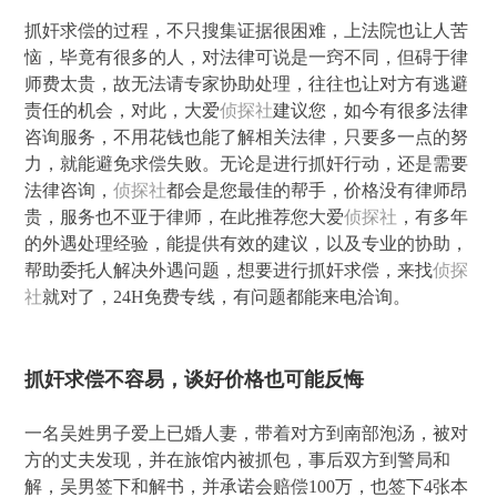
抓奸求偿的过程，不只搜集证据很困难，上法院也让人苦
恼，毕竟有很多的人，对法律可说是一窍不同，但碍于律
师费太贵，故无法请专家协助处理，往往也让对方有逃避
责任的机会，对此，大爱
侦探社
建议您，如今有很多法律
咨询服务，不用花钱也能了解相关法律，只要多一点的努
力，就能避免求偿失败。无论是进行抓奸行动，还是需要
法律咨询，
侦探社
都会是您最佳的帮手，价格没有律师昂
贵，服务也不亚于律师，在此推荐您大爱
侦探社
，有多年
的外遇处理经验，能提供有效的建议，以及专业的协助，
帮助委托人解决外遇问题，想要进行抓奸求偿，来找
侦探
社
就对了，24H免费专线，有问题都能来电洽询。
抓奸求偿不容易，谈好价格也可能反悔
一名吴姓男子爱上已婚人妻，带着对方到南部泡汤，被对
方的丈夫发现，并在旅馆内被抓包，事后双方到警局和
解，吴男签下和解书，并承诺会赔偿100万，也签下4张本