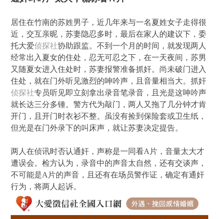
居住在竹南的苏姓男子，近几年来与一名夏姓女子走得很
近，交互亲昵，苏妻隐忍多时，最后在家人的建议下，委
托大爱
侦探社
协助跟监。不到一个月的时间，就发现两人
经常出入夏女的住处，忍无可忍之下，在一天夜间，苏男
又随夏女进入住处时，苏妻报警准备抓奸。尚未破门进入
住处，就在门外听见激烈的呻吟声，且音量相当大。抓奸
侦探社
专员听见即立刻拿出录音笔录音，且光是这呻吟声
就长达三分多锺。警方代为敲门，两人又拖了几分钟才肯
开门，且开门时衣衫不整。虽没有捡到保险套或卫生纸，
但光是在门外录下的叫床声，就让苏妻决定提告。
两人在侦讯时否认通奸，声称是一同看A片，音量太大才
遭误会。检方认为，录音中的声音太自然，还有交谈声，
不可能是A片的声音，且还有在场员警作证，确定有通奸
行为，将两人起诉。