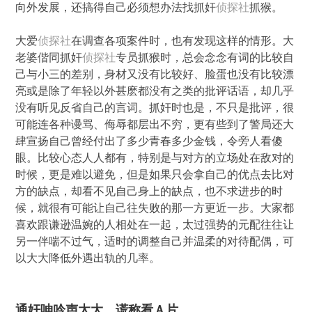
向外发展，还搞得自己必须想办法找抓奸
侦探社
抓猴。
大爱
侦探社
在调查各项案件时，也有发现这样的情形。大
老婆偕同抓奸
侦探社
专员抓猴时，总会念念有词的比较自
己与小三的差别，身材又没有比较好、脸蛋也没有比较漂
亮或是除了年轻以外甚麽都没有之类的批评话语，却几乎
没有听见反省自己的言词。抓奸时也是，不只是批评，很
可能连各种谩骂、侮辱都层出不穷，更有些到了警局还大
肆宣扬自己曾经付出了多少青春多少金钱，令旁人看傻
眼。比较心态人人都有，特别是与对方的立场处在敌对的
时候，更是难以避免，但是如果只会拿自己的优点去比对
方的缺点，却看不见自己身上的缺点，也不求进步的时
候，就很有可能让自己往失败的那一方更近一步。大家都
喜欢跟谦逊温婉的人相处在一起，太过强势的元配往往让
另一伴喘不过气，适时的调整自己并温柔的对待配偶，可
以大大降低外遇出轨的几率。
通奸呻吟声太大，谎称看Ａ片