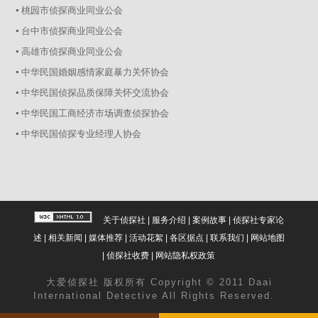
▪ 桃园市侦探商业同业公会
▪ 台中市侦探商业同业公会
▪ 高雄市侦探商业同业公会
▪ 中华民国婚姻感情家庭暴力关怀协会
▪ 中华民国侦探品质保障关怀交流协会
▪ 中华民国工商经济市场调查侦探协会
▪ 中华民国侦探专业经理人协会
关于侦探社
|
服务介绍
|
案例故事
|
侦探社专家论
述
|
相关新闻
|
媒体推荐
|
活动花絮
|
各区据点
|
联系我们
|
网站地图
|
侦探社收费
|
网站隐私权政策
大爱
侦探社
版权所有 Copyright © 2011 Daai
International Detective All Rights Reserved.