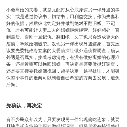
不会离婚的夫妻，就是元配打从心底原谅另一伴外遇的事
实，或是透过协议书、切结书，用利益交换，作为夫妻和
好的依据，然后彼此约定好并做到绝对不翻旧帐、不记
仇，才有可能让夫妻二人的婚姻继续经营、好好相处一直
到最后。否则一旦记仇、翻旧帐，久了也只会造成更大的
裂痕，导致婚姻破裂。发现另一伴出现外遇迹象，首先应
该要先委托政府立案的大爱
侦探社
做外遇侦探调查，确认
外遇是否属实，接着考虑清楚，有没有做好离婚的心理准
备，还是希望可以挽回婚姻，再决定是否要做抓奸调查，
还是要直接委托婚姻挽回，越早决定，越早处理，才能确
保整个事件的走向可以朝着自己希望的方向去发展，避免
后悔。
先确认，再决定
有不少民众都以为，只要发现另一伴出现偷吃迹象，就要
赶快委托专业的
侦探社
做抓奸调查，但是却没有搞清楚抓