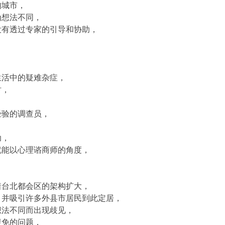
的城市，
为想法不同，
没有透过专家的引导和协助，
，
生活中的疑难杂症，
时，
，
经验的调查员，
助，
就能以心理谘商师的角度，
着台北都会区的架构扩大，
，并吸引许多外县市居民到此定居，
想法不同而出现歧见，
避免的问题，