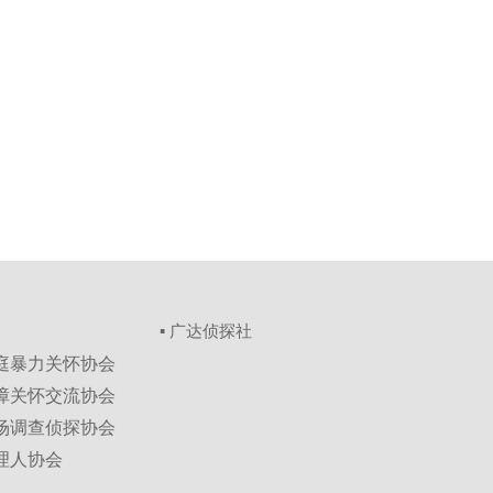
▪ 广达侦探社
家庭暴力关怀协会
保障关怀交流协会
市场调查侦探协会
理人协会