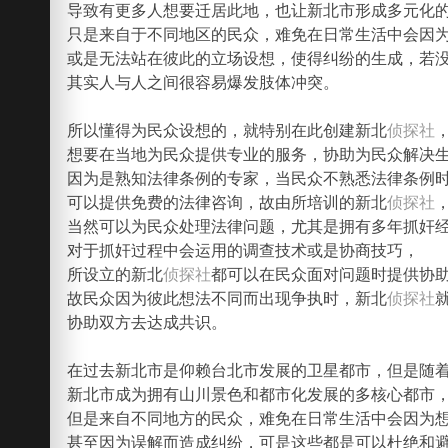
导致有更多人想要迁居此地，也让新北市形成多元化
只是来自于不同地区的民众，难免在日常生活中会因
或是无法站在彼此的立场设想，使得纠纷的生成，若
其实人与人之间很容易爆发肢体冲突。
所以懂得为民众设想的，就特别在此创建新北
侦探社
想要在当地为民众提供专业的服务，协助为民众解决
因为是熟知法律条例的专家，当民众不熟悉法律条例
可以提供免费的法律咨询，故由所培训的新北
侦探社
当然可以为民众处理法律问题，尤其是拥有多年抓奸
对于抓奸过程中会运用的调查技术或是协商技巧，
所设立的新北
侦探社
都可以在民众面对问题时提供协
故民众因为彼此想法不同而出现争执时，新北
侦探社
协助双方去达成共识。
在过去新北市是仰赖台北市发展的卫星都市，但是随
新北市成为拥有山川景色和都市化发展的多核心都市
但是来自不同地方的民众，难免在日常生活中会因为
甚至因为误解而造成纠纷，可是这些都是可以杜绝和