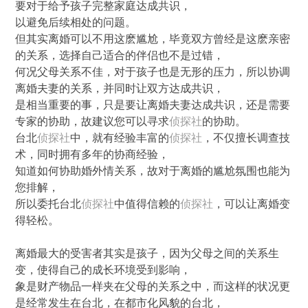
要对于给予孩子完整家庭达成共识，
以避免后续相处的问题。
但其实离婚可以不用这麽尴尬，毕竟双方曾经是这麽亲密
的关系，选择自己适合的伴侣也不是过错，
何况父母关系不佳，对于孩子也是无形的压力，所以协调
离婚夫妻的关系，并同时让双方达成共识，
是相当重要的事，只是要让离婚夫妻达成共识，还是需要
专家的协助，故建议您可以寻求
侦探社
的协助。
台北
侦探社
中，就有经验丰富的
侦探社
，不仅擅长调查技
术，同时拥有多年的协商经验，
知道如何协助婚外情关系，故对于离婚的尴尬氛围也能为
您排解，
所以委托台北
侦探社
中值得信赖的
侦探社
，可以让离婚变
得轻松。
离婚最大的受害者其实是孩子，因为父母之间的关系生
变，使得自己的成长环境受到影响，
象是财产物品一样夹在父母的关系之中，而这样的状况更
是经常发生在台北，在都市化风貌的台北，