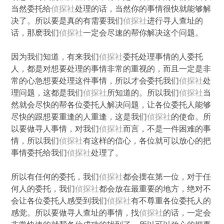
当然委托给
侦探社
处理的话，当然你的事情很快就能够解
决了。所以要是真的有需要我们
侦探社
进行寻人查址的
话，那麽我们
侦探社
一定会尽速的帮你解决这个问题。
因为我们知道，有来我们
侦探社
委托处理事情的人委托
人，都是对想要处理的事情非常的重视的，而且一定是非
常的心急想要处理这件事情，所以才会委托我们
侦探社
处
理问题，这都是我们
侦探社
所知道的。所以我们
侦探社
当
然就会尽快的帮各位委托人解决问题，让各位委托人能够
尽快的跟想要重逢的人重逢，这是我们
侦探社
的使命。所
以要做寻人事情，对我们
侦探社
而言，不是一件困难的事
情，所以我们
侦探社
有这样的信心，各位就可以放心的把
事情委托给我们
侦探社
处理了。
所以有任何的委托，我们
侦探社
都会摆在第一位，对于任
何人的委托，我们
侦探社
都会放在最重要的地方，绝对不
会让各位委托人感受到我们
侦探社
有不尊重各位委托人的
感觉。所以要做寻人查址的事情，找
侦探社
的话，一定会