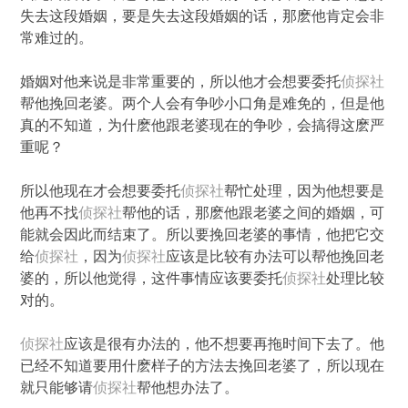
失去这段婚姻，要是失去这段婚姻的话，那麽他肯定会非
常难过的。
婚姻对他来说是非常重要的，所以他才会想要委托
侦探社
帮他挽回老婆。两个人会有争吵小口角是难免的，但是他
真的不知道，为什麽他跟老婆现在的争吵，会搞得这麽严
重呢？
所以他现在才会想要委托
侦探社
帮忙处理，因为他想要是
他再不找
侦探社
帮他的话，那麽他跟老婆之间的婚姻，可
能就会因此而结束了。所以要挽回老婆的事情，他把它交
给
侦探社
，因为
侦探社
应该是比较有办法可以帮他挽回老
婆的，所以他觉得，这件事情应该要委托
侦探社
处理比较
对的。
侦探社
应该是很有办法的，他不想要再拖时间下去了。他
已经不知道要用什麽样子的方法去挽回老婆了，所以现在
就只能够请
侦探社
帮他想办法了。