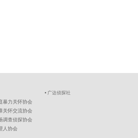
▪ 广达侦探社
家庭暴力关怀协会
保障关怀交流协会
市场调查侦探协会
理人协会