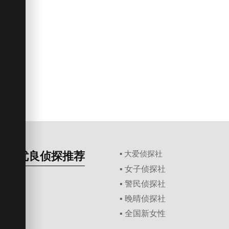
优良侦探推荐
▪ 大爱侦探社
▪ 女子侦探社
▪ 警民侦探社
▪ 晚晴侦探社
▪ 全国新女性