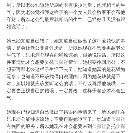
制，所以老公知道她所刷的卡有多少之后，他就相当的生
气，因为老公觉得我这样子的一个女人只会败家不会帮他
守财，所以老公到最后就相当的生气，已经好几天没有跟
她说话了。
她已经知道自己错了，她知道自己做出了这种爱花钱的事
情，是会让老公非常讨厌的。所以她现在不想要再惹老公
生气了，只求老公现在能够原谅她，跟她说话话。所以这
件事情她才会想要委托
侦探社
帮忙，她想要挽回老公，不
想要再跟老公这样子生活下去了。她知道她真的是花钱如
流水，也知道不应该找借口说理由，因为她花钱就是不
对，所以她就应该要听老公的话，不可以再跟他顶嘴，一
定要去正视自己的错误，一定要改，这样子老公才不会生
气。
她现在已经知道自己做出了错误的事情来了，所以她现在
只求老公能够原谅她，不要再跟她呕气了。她知道
侦探社
有挽回的服务，所以她现在才会想要来到
侦探社
委托
侦探