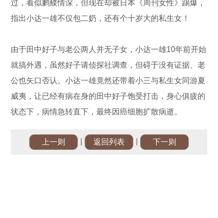
过，看似鹣鲽情深，但现在却被日本《周刊女性》踢爆，
指出小达一雄不仅包二奶，还有个十岁大的私生女！
由于田中好子与老公两人并无子女，小达一雄10年前开始
就搞外遇，虽然好子请侦探社调查，但碍于没有证据、老
公也矢口否认。小达一雄竟然还带着小三与私生女同游夏
威夷，让已经有病在身的田中好子饱受打击，身心俱疲的
状态下，病情急转直下，最终因癌细胞扩散病逝。
|
|
上一则
返回列表
下一则