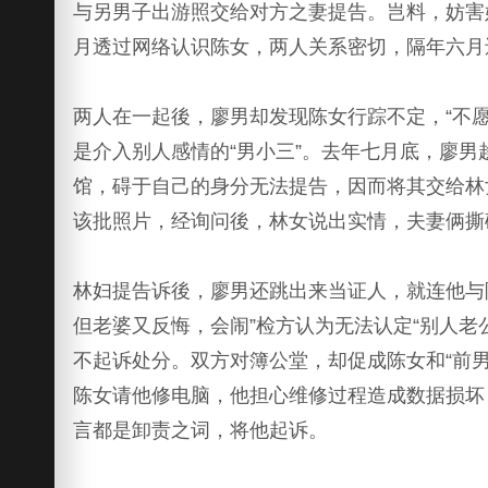
与另男子出游照交给对方之妻提告。岂料，妨害
月透过网络认识陈女，两人关系密切，隔年六月
两人在一起後，廖男却发现陈女行踪不定，“不
是介入别人感情的“男小三”。去年七月底，廖
馆，碍于自己的身分无法提告，因而将其交给林
该批照片，经询问後，林女说出实情，夫妻俩撕
林妇提告诉後，廖男还跳出来当证人，就连他与
但老婆又反悔，会闹”检方认为无法认定“别人
不起诉处分。双方对簿公堂，却促成陈女和“前
陈女请他修电脑，他担心维修过程造成数据损坏
言都是卸责之词，将他起诉。