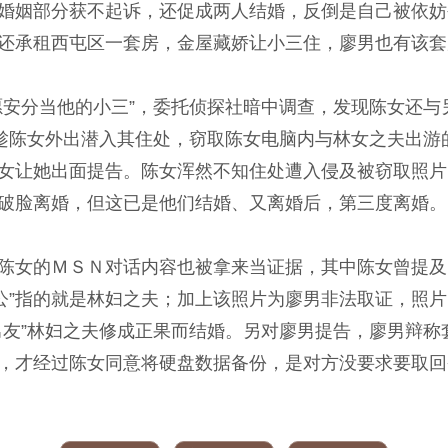
婚姻部分获不起诉，还促成两人结婚，反倒是自己被依妨
还承租西屯区一套房，金屋藏娇让小三住，廖男也有该套
愿安分当他的小三”，委托侦探社暗中调查，发现陈女还
男趁陈女外出潜入其住处，窃取陈女电脑内与林女之夫出
女让她出面提告。陈女浑然不知住处遭入侵及被窃取照片
破脸离婚，但这已是他们结婚、又离婚后，第三度离婚。
陈女的ＭＳＮ对话内容也被拿来当证据，其中陈女曾提及，
老公”指的就是林妇之夫；加上该照片为廖男非法取证，照
男友”林妇之夫修成正果而结婚。另对廖男提告，廖男辩
，才经过陈女同意将硬盘数据备份，是对方没要求要取回