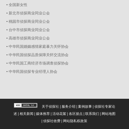
▪ 全国新女性
▪ 新北市侦探商业同业公会
▪ 桃园市侦探商业同业公会
▪ 台中市侦探商业同业公会
▪ 高雄市侦探商业同业公会
▪ 中华民国婚姻感情家庭暴力关怀协会
▪ 中华民国侦探品质保障关怀交流协会
▪ 中华民国工商经济市场调查侦探协会
▪ 中华民国侦探专业经理人协会
关于侦探社
|
服务介绍
|
案例故事
|
侦探社专家论
述
|
相关新闻
|
媒体推荐
|
活动花絮
|
各区据点
|
联系我们
|
网站地图
|
侦探社收费
|
网站隐私权政策