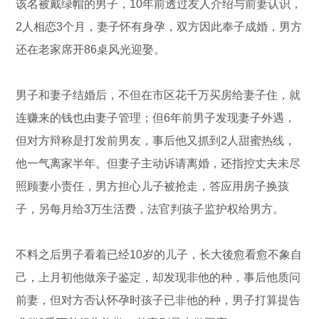
该名被戴绿帽的男子，10年前透过友人介绍与前妻认识，
2人相恋3个月，妻子怀有身孕，双方因此奉子成婚，男方
还在老家席开86桌风光迎娶。
男子和妻子结婚后，不但在市区花千万买房给妻子住，就
连赚来的钱也由妻子管理；但6年前男子发现妻子外遇，
但对方辩称是打发前男友，事后他又抓到2人甜蜜热线，
他一气离家半年。但妻子主动诉请离婚，还指控丈夫未尽
照顾妻小责任，男方担心儿子被抢走，答应用房子换孩
子，另每月给3万生活费，法官判孩子监护权给男方。
不料之后男子看着已经10岁的儿子，长大後愈看愈不象自
己，上月初他做亲子鉴定，却发现非他的种，事后他质问
前妻，但对方否认怀孕时孩子已非他的种，男子打算提告