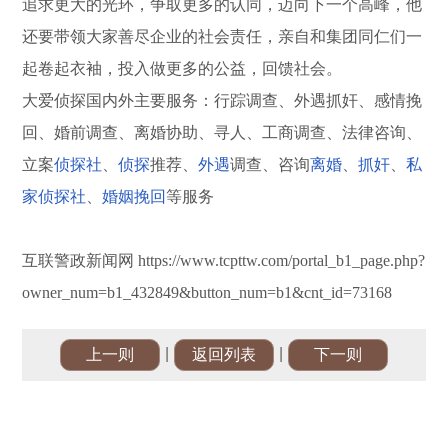
追求更大的光环，争取更多的认同，迈向下一个高峰，他
还要带领大家善尽企业的社会责任，亲自和集团同仁们一
起卷起衣袖，投入做更多的公益，回馈社会。
大爱侦探国内外主要服务：行踪调查、外遇抓奸、感情挽
回、婚前调查、离婚协助、寻人、工商调查、法律咨询、
立案
侦探社
、
侦探
推荐、
外遇
调查、咨询
离婚
、
抓奸
、
私
家侦探社
、
婚姻挽回
等服务
互联警政新闻网 https://www.tcpttw.com/portal_b1_page.php?
owner_num=b1_432849&button_num=b1&cnt_id=73168
|
|
上一则
返回列表
下一则