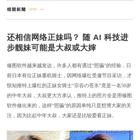
还相信网络正妹吗？ 随 AI 科技进
步靓妹可能是大叔或大婶
修图软件越来越发达，许多人都有遇过“照骗”的经验，日
前日本有位正妹重机骑士，因网络爆红受邀节目采访，才
惊知推特上爆红的正妹女骑士“宗谷の苍氷”竟是一名50岁
的中年大叔，大叔更大方承认，推特上的照片全是用修图
软件修出来的，这样“照骗”的原因单纯只是想博大家的关
注，因为比起中年大叔，大家还是比较爱看正妹。