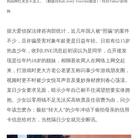
韩国网红美女不是人。（翻摄自RuiCovery YouTube频道）/ 转自Yahoo!新闻
网
据大爱侦探法律咨询部统计，近几年国人被“照骗”的案件
不少，且诈骗受害对象年龄更是日益年轻。日前有位15岁
热血少年，收到LINE消息起初误以为是同学，点开後发
现是位年约18岁的靓妹，相聊甚欢两人在网络上网交起
来，打游戏时更大方老公老婆互称闪暴少年游戏朋友圈，
视频时更不时被少女悦耳声音及曼妙身材撩到春心荡漾。
某日少女要求见面，暗示少年自己耐不住渴望想要实体拥
抱。少女以零用钱不足无法买高铁票及住宿费为由，问少
年该怎麽办；极欲“转大人”的少年冲动下偷拍母亲的信用
卡信息给对方，当然隔日少女就完全断讯。