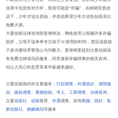
信用卡信息给对方时，惊觉可能是“诈骗”，在稍稍安抚劝
说下，少年才说出原由，并劝说希望少年主动告知母亲以
免酿大祸。
大爱侦探法律咨询部姜律师说，网络使用上暗藏许多诈骗
陷井，父母不该单单专注孩子3C使用的时间，更应该跟孩
子多沟通培养警觉心与判断力。姜律师更提到大爱侦探设
有免费法律谘讯的服务，经常接获诈骗情事的相关咨询，
但让人忧心的是受害者年龄越来越轻。
大爱侦探国内外主要服务：
行踪调查
、
外遇抓奸
、
感情挽
回
、
婚前调查
、
离婚协助
、
寻人
、
工商调查
、
法律咨询
、
立案
侦探社
、
侦探
推荐、
外遇
调查、咨询
离婚
、
抓奸
、
私
家侦探社
、
婚姻挽回
等服务