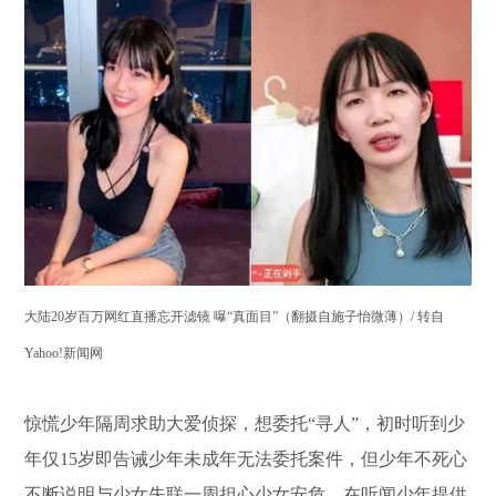
大陆20岁百万网红直播忘开滤镜 曝“真面目”（翻摄自施子怡微薄）/ 转自
Yahoo!新闻网
惊慌少年隔周求助大爱侦探，想委托“寻人”，初时听到少
年仅15岁即告诫少年未成年无法委托案件，但少年不死心
不断说明与少女失联一周担心少女安危。在听闻少年提供