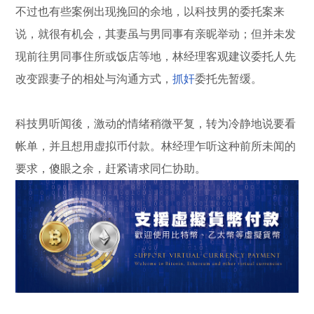
不过也有些案例出现挽回的余地，以科技男的委托案来
说，就很有机会，其妻虽与男同事有亲昵举动；但并未发
现前往男同事住所或饭店等地，林经理客观建议委托人先
改变跟妻子的相处与沟通方式，
抓奸
委托先暂缓。
科技男听闻後，激动的情绪稍微平复，转为冷静地说要看
帐单，并且想用虚拟币付款。林经理乍听这种前所未闻的
要求，傻眼之余，赶紧请求同仁协助。