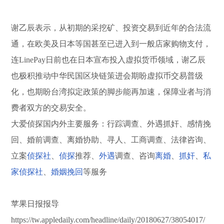
谢乙辰表示，从初期的采挖矿、投资交易到近年的合法流
通，在欧美及日本等国甚至已进入到一般店家购物支付，
连LinePay日前也在日本宣布投入虚拟货币领域，谢乙辰
也极积推动中华民国区块链策进会期盼虚拟币交易普级
化，也期盼台湾拟定政策的脚步能再加速，保障业者与消
费者双方的交易安全。
大爱侦探国内外主要服务：行踪调查、外遇抓奸、感情挽
回、婚前调查、离婚协助、寻人、工商调查、法律咨询、
立案
侦探社
、
侦探
推荐、
外遇
调查、咨询
离婚
、
抓奸
、
私
家侦探社
、
婚姻挽回
等服务
苹果日报报导
https://tw.appledaily.com/headline/daily/20180627/38054017/