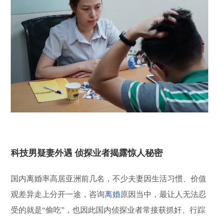
科技男疑妻外遇 侦探业者揭露惊人秘密
国内离婚率高居亚洲前几名，不少夫妻因生活习惯、价值
观差异走上分开一途，咨询
离婚
原因当中，最让人无法忍
受的就是“偷吃”，也因此国内侦探业者常接获抓奸、行踪