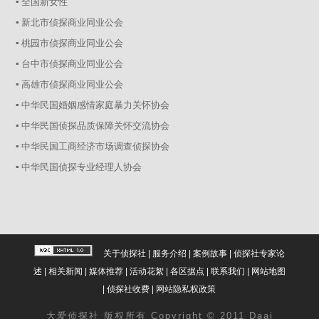
▪ 全国新女性
▪ 新北市侦探商业同业公会
▪ 桃园市侦探商业同业公会
▪ 台中市侦探商业同业公会
▪ 高雄市侦探商业同业公会
▪ 中华民国婚姻感情家庭暴力关怀协会
▪ 中华民国侦探品质保障关怀交流协会
▪ 中华民国工商经济市场调查侦探协会
▪ 中华民国侦探专业经理人协会
关于侦探社
|
服务介绍
|
案例故事
|
侦探社专家论
述
|
相关新闻
|
媒体推荐
|
活动花絮
|
各区据点
|
联系我们
|
网站地图
|
侦探社收费
|
网站隐私权政策
大爱
侦探社
版权所有 Copyright © 2011 Daai