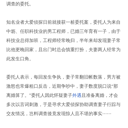
调查的委托。
知名业者大爱侦探日前就接获一桩委托案，委托人为来自
中坜、任职科技业的男工程师，已婚三年育有一子，由于
科技业总得加班，工程师经常晚归，半年来却发现妻子常
比他更晚回家，且出门时总会慎重打扮，夫妻两人经常为
此发生口角。
委托人表示，每回发生争执，妻子常翻旧帐数落，男方被
激怒也常爆粗口反击，近期争吵中，妻子数度脱口说“那
离婚算了。”委托人因此怀疑妻子
外遇
且准备离婚，才会
多次以言词刺激，于是寻求大爱侦探协助调查妻子行踪与
交友情况，岂料调查後竟发现惊人且不堪的事实⋯⋯