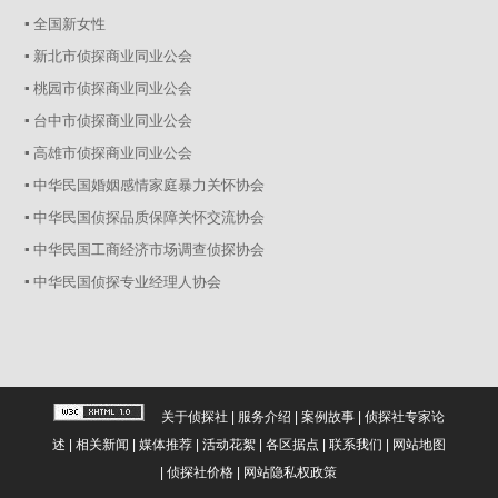
▪ 全国新女性
▪ 新北市侦探商业同业公会
▪ 桃园市侦探商业同业公会
▪ 台中市侦探商业同业公会
▪ 高雄市侦探商业同业公会
▪ 中华民国婚姻感情家庭暴力关怀协会
▪ 中华民国侦探品质保障关怀交流协会
▪ 中华民国工商经济市场调查侦探协会
▪ 中华民国侦探专业经理人协会
关于侦探社
|
服务介绍
|
案例故事
|
侦探社专家论
述
|
相关新闻
|
媒体推荐
|
活动花絮
|
各区据点
|
联系我们
|
网站地图
|
侦探社价格
|
网站隐私权政策