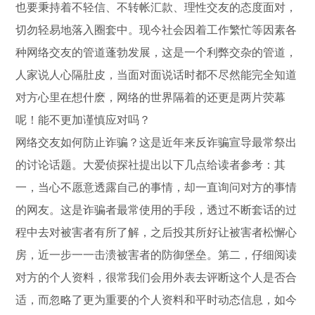
也要秉持着不轻信、不转帐汇款、理性交友的态度面对，
切勿轻易地落入圈套中。现今社会因着工作繁忙等因素各
种网络交友的管道蓬勃发展，这是一个利弊交杂的管道，
人家说人心隔肚皮，当面对面说话时都不尽然能完全知道
对方心里在想什麽，网络的世界隔着的还更是两片荧幕
呢！能不更加谨慎应对吗？
网络交友如何防止诈骗？这是近年来反诈骗宣导最常祭出
的讨论话题。大爱侦探社提出以下几点给读者参考：其
一，当心不愿意透露自己的事情，却一直询问对方的事情
的网友。这是诈骗者最常使用的手段，透过不断套话的过
程中去对被害者有所了解，之后投其所好让被害者松懈心
房，近一步一一击溃被害者的防御堡垒。第二，仔细阅读
对方的个人资料，很常我们会用外表去评断这个人是否合
适，而忽略了更为重要的个人资料和平时动态信息，如今