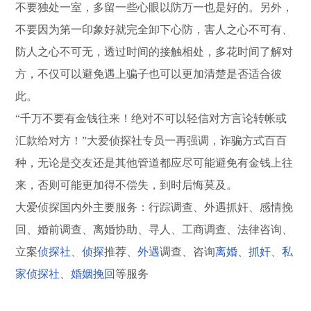
不要独处一室，多留一些心眼以防万一也是好的。另外，
不要因为第一印象好就完全卸下心防，害人之心不可有、
防人之心不可无，透过时间的接触相处，多花时间了解对
方，不仅可以避免遇上骗子也可以更加清楚是否适合彼
此。
“千万不要有金钱往来！绝对不可以轻信对方言论转帐或
汇款给对方！”大爱侦探社专员一再强调，诈骗方式百百
种，无论是交友还是其他管道都应尽可能避免有金钱上往
来，否则可能更加得不偿失，到时后悔莫及。
大爱侦探国内外主要服务：行踪调查、外遇抓奸、感情挽
回、婚前调查、离婚协助、寻人、工商调查、法律咨询、
立案
侦探社
、
侦探
推荐、
外遇
调查、咨询
离婚
、
抓奸
、
私
家侦探社
、
婚姻挽回
等服务