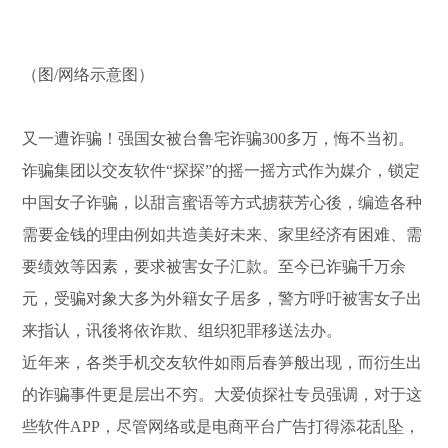
（图/网络示意图）
又一遭诈骗！强国女被台鲁宅诈骗300多万，悔不当初。
诈骗集团以交友软件“探探”的摇一摇方式作为媒介，锁定
中国女子诈骗，以甜言蜜语等方式掳获芳心後，编造各种
需要金钱的理由例如共造美好未来、家里经济有困难、需
要绩效等因素，要求被害女子汇款。至今已诈骗千万余
元，受骗对象大多为外籍女子居多，警方呼吁被害女子出
来指认，讯後将依诈欺、组织犯罪移送法办。
近年来，各类手机交友软件如雨后春笋般出现，而衍生出
的诈骗事件更是层出不穷。大爱侦探社专员强调，对于这
些软件APP，尽管网络或是电商平台广告打得添花乱坠，