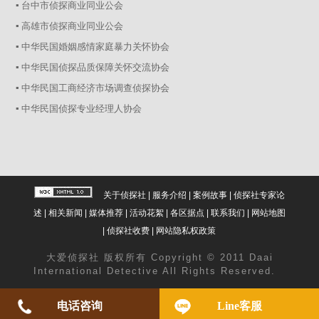
▪ 台中市侦探商业同业公会
▪ 高雄市侦探商业同业公会
▪ 中华民国婚姻感情家庭暴力关怀协会
▪ 中华民国侦探品质保障关怀交流协会
▪ 中华民国工商经济市场调查侦探协会
▪ 中华民国侦探专业经理人协会
关于侦探社
|
服务介绍
|
案例故事
|
侦探社专家论
述
|
相关新闻
|
媒体推荐
|
活动花絮
|
各区据点
|
联系我们
|
网站地图
|
侦探社收费
|
网站隐私权政策
大爱
侦探社
版权所有 Copyright © 2011 Daai
International Detective All Rights Reserved.
电话咨询
Line客服