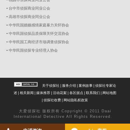
▪ 台中市侦探商业同业公会
▪ 高雄市侦探商业同业公会
▪ 中华民国婚姻感情家庭暴力关怀协会
▪ 中华民国侦探品质保障关怀交流协会
▪ 中华民国工商经济市场调查侦探协会
▪ 中华民国侦探专业经理人协会
关于侦探社
|
服务介绍
|
案例故事
|
侦探社专家论
述
|
相关新闻
|
媒体推荐
|
活动花絮
|
各区据点
|
联系我们
|
网站地图
|
侦探社收费
|
网站隐私权政策
大爱
侦探社
版权所有 Copyright © 2011 Daai
International Detective All Rights Reserved.