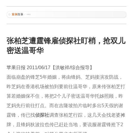
张柏芝遭霆锋雇侦探社盯梢，抢双儿
密送温哥华
苹果日报 2011/06/17【洪敏祥/综合报导】
面临崩盘的锋芝5年婚姻，将由锋妈、芝妈接演攻防战，
昨芝妈在香港机场被拍到要前往温哥华，原来传张柏芝打
算若婚姻保不住，将把2个儿子密送温哥华托姊照顾，昨
芝妈先行前往打点。而在吉隆坡拍片临时多出5天假的谢
霆锋，传已找
侦探社
调查张柏芝行踪，这几天会找老婆摊
牌，且锋妈狄波拉也传已赶赴当地，要说服谢霆锋抢下2