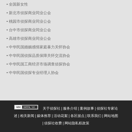
▪ 全国新女性
▪ 新北市侦探商业同业公会
▪ 桃园市侦探商业同业公会
▪ 台中市侦探商业同业公会
▪ 高雄市侦探商业同业公会
▪ 中华民国婚姻感情家庭暴力关怀协会
▪ 中华民国侦探品质保障关怀交流协会
▪ 中华民国工商经济市场调查侦探协会
▪ 中华民国侦探专业经理人协会
关于侦探社
|
服务介绍
|
案例故事
|
侦探社专家论
述
|
相关新闻
|
媒体推荐
|
活动花絮
|
各区据点
|
联系我们
|
网站地图
|
侦探社收费
|
网站隐私权政策