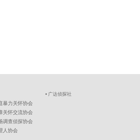
▪ 广达侦探社
家庭暴力关怀协会
保障关怀交流协会
市场调查侦探协会
理人协会