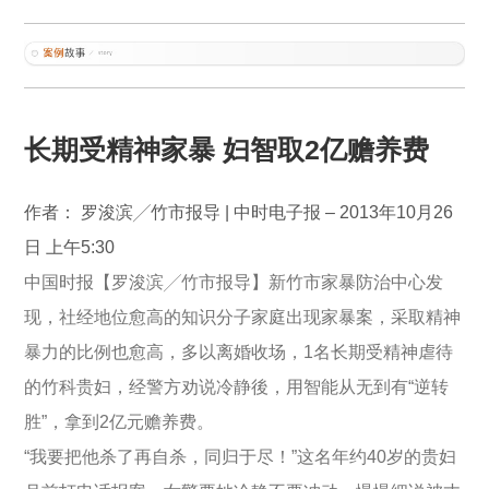
长期受精神家暴 妇智取2亿赡养费
作者： 罗浚滨╱竹市报导 | 中时电子报 – 2013年10月26
日 上午5:30
中国时报【罗浚滨╱竹市报导】新竹市家暴防治中心发
现，社经地位愈高的知识分子家庭出现家暴案，采取精神
暴力的比例也愈高，多以离婚收场，1名长期受精神虐待
的竹科贵妇，经警方劝说冷静後，用智能从无到有“逆转
胜”，拿到2亿元赡养费。
“我要把他杀了再自杀，同归于尽！”这名年约40岁的贵妇