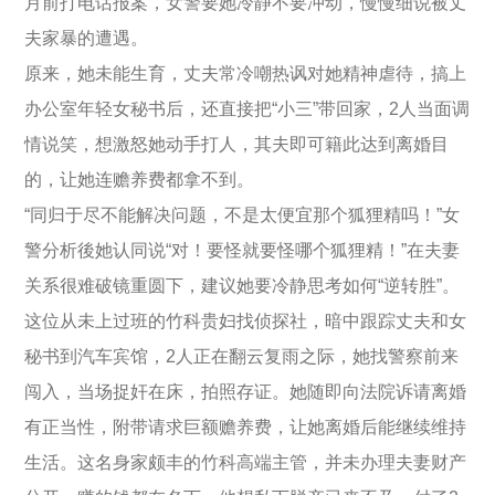
月前打电话报案，女警要她冷静不要冲动，慢慢细说被丈
夫家暴的遭遇。
原来，她未能生育，丈夫常冷嘲热讽对她精神虐待，搞上
办公室年轻女秘书后，还直接把“小三”带回家，2人当面调
情说笑，想激怒她动手打人，其夫即可籍此达到离婚目
的，让她连赡养费都拿不到。
“同归于尽不能解决问题，不是太便宜那个狐狸精吗！”女
警分析後她认同说“对！要怪就要怪哪个狐狸精！”在夫妻
关系很难破镜重圆下，建议她要冷静思考如何“逆转胜”。
这位从未上过班的竹科贵妇找侦探社，暗中跟踪丈夫和女
秘书到汽车宾馆，2人正在翻云复雨之际，她找警察前来
闯入，当场捉奸在床，拍照存证。她随即向法院诉请离婚
有正当性，附带请求巨额赡养费，让她离婚后能继续维持
生活。这名身家颇丰的竹科高端主管，并未办理夫妻财产