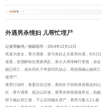
外遇男杀情妇 儿帮忙埋尸
记者周敏鸿／桃园报导 – 2014年12月11日
死者为曾女，警方调查，曾与有妇之夫黄男外遇，8月2日
凌晨，曾酒醉前往黄家捣乱，黄火大用球棒打晕曾，误会
她已死亡，就伙同长子带曾到乳姑山，再掐颈确认她死亡
後埋尸。
黄男行凶时，黄妻目击过程，黄的长子协助将曾载送到山
区，警方调查，抵达山区後，黄男先将曾推落草丛，掐她
脖子确认死亡後，下山买回锄头埋尸，黄男与妻儿3人都