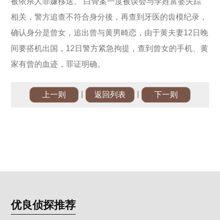
被依杀人罪嫌移送。 白骨案一度被误会与李姓富婆失踪
相关，警方追查不符合身分後，再查到牙医的齿模纪录，
确认身分是曾女，追出曾与黄男畸恋，由于黄夫妻12日晚
间要搭机出国，12日警方紧急拘提，查到曾女的手机、黄
家有曾的血迹，罪证明确。
|
|
上一则
返回列表
下一则
优良侦探推荐