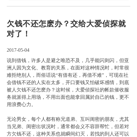
欠钱不还怎麽办？交给大爱侦探就
对了！
2017-05-04
说到借钱，许多人是避之唯恐不及，几乎能闪则闪，但亚
洲人因为文化、教育的关系，在面对这种情况时，时常很
难拒绝别人，而俗话说“有借有还，再借不难”，可现在社
会借钱不还的人实在太多，开口要钱又怕破坏感情，到底
被人欠钱不还怎麽办？这时候，大爱侦探社的帐款催收服
务就派得上用场，不用出面也能拿回属於自己的钱，更不
用浪费心力。
无论男女，每个人都有称兄道弟、互叫闺密的朋友，尤其
当兄弟、闺密出状况时，通常都会义不容辞帮忙，但若对
方欠钱不还，这种关系也就瞬间幻灭，若找的到人还可以