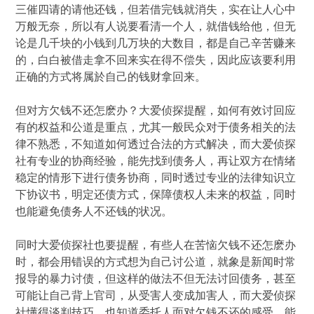
三催四请的请他还钱，但若借完钱就消失，实在让人心中
万般无奈，所以有人说要看清一个人，就借钱给他，但无
论是几千块的小钱到几万块的大数目，都是自己辛苦赚来
的，白白被借走拿不回来实在得不偿失，因此应该要利用
正确的方式将属於自己的钱财拿回来。
但对方欠钱不还怎麽办？大爱侦探提醒，如何有效讨回应
有的权益和公道是重点，尤其一般民众对于债务相关的法
律不熟悉，不知道如何透过合法的方式解决，而大爱侦探
社有专业的协商经验，能先找到债务人，再让双方在情绪
稳定的情形下进行债务协商，同时透过专业的法律知识立
下协议书，明定还债方式，保障债权人未来的权益，同时
也能避免债务人不还钱的状况。
同时大爱侦探社也要提醒，有些人在苦恼欠钱不还怎麽办
时，都会用错误的方式想为自己讨公道，就象是新闻时常
报导的暴力讨债，但这样的做法不但无法讨回债务，甚至
可能让自己背上官司，从受害人变成加害人，而大爱侦探
社懂得谈判技巧，也知道委托人面对欠钱不还的感受，能