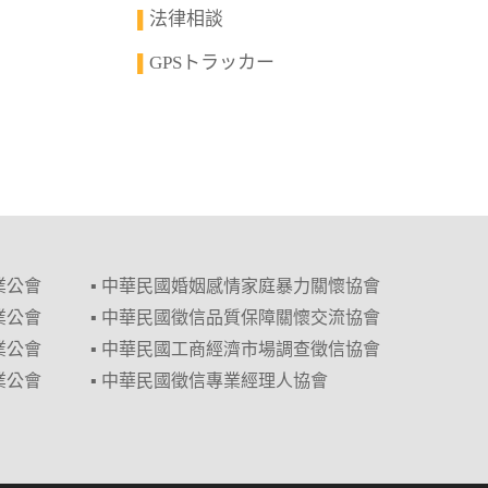
法律相談
▌
GPSトラッカー
▌
業公會
▪ 中華民國婚姻感情家庭暴力關懷協會
業公會
▪ 中華民國徵信品質保障關懷交流協會
業公會
▪ 中華民國工商經濟市場調查徵信協會
業公會
▪ 中華民國徵信專業經理人協會