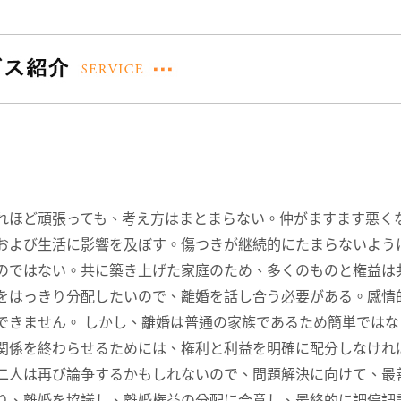
れほど頑張っても、考え方はまとまらない。仲がますます悪く
および生活に影響を及ぼす。傷つきが継続的にたまらないよう
のではない。共に築き上げた家庭のため、多くのものと権益は
をはっきり分配したいので、離婚を話し合う必要がある。感情
できません。 しかし、離婚は普通の家族であるため簡単では
関係を終わらせるためには、権利と利益を明確に配分しなけれ
二人は再び論争するかもしれないので、問題解決に向けて、最
り、離婚を協議し、離婚権益の分配に合意し、最終的に調停調