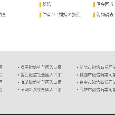
離婚
借金回収
▌
▌
調査
仲直り / 婚姻の挽回
偽物調查
▌
▌
網
▪ 女子徵信社全國入口網
▪ 新北市徵信商業同
網
▪ 警民徵信社全國入口網
▪ 桃園市徵信商業同
網
▪ 晚晴徵信社全國入口網
▪ 台中市徵信商業同
網
▪ 全國新女性全國入口網
▪ 高雄市徵信商業同