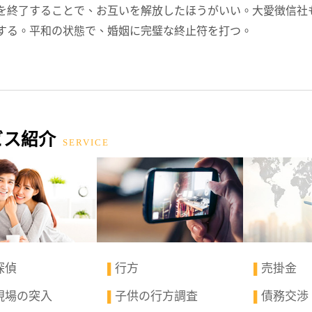
を終了することで、お互いを解放したほうがいい。大愛徴信社
する。平和の状態で、婚姻に完璧な終止符を打つ。
ビス紹介
SERVICE
探偵
行方
売掛金
▌
▌
現場の突入
子供の行方調査
債務交渉
▌
▌