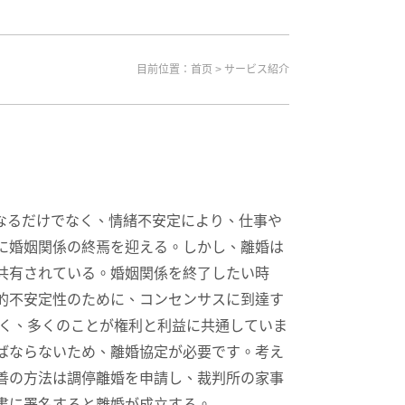
目前位置：
首页
> サービス紹介
なるだけでなく、情緒不安定により、仕事や
に婚姻関係の終焉を迎える。しかし、離婚は
共有されている。婚姻関係を終了したい時
的不安定性のために、コンセンサスに到達す
なく、多くのことが権利と利益に共通していま
ばならないため、離婚協定が必要です。考え
善の方法は調停離婚を申請し、裁判所の家事
書に署名すると離婚が成立する。