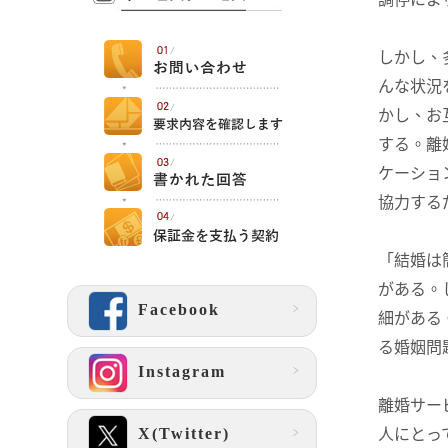
しかし、
んな状況
かし、お
する。離
ケーショ
協力する
「結婚は
がある。
Facebook
細がある
る婚姻問
Instagram
離婚サー
X(Twitter)
人にとっ