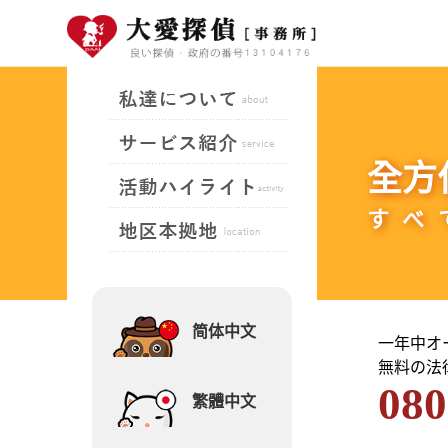
全方
すべ
简体中文
一年中オー
無料の法
080
繁體中文