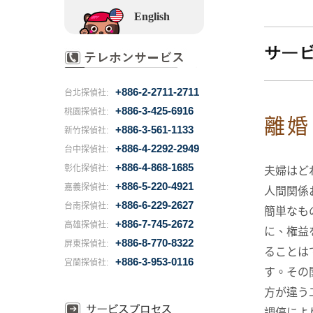
English
+886-2-2711-2711
台北探偵社:
+886-3-425-6916
桃園探偵社:
離婚
+886-3-561-1133
新竹探偵社:
+886-4-2292-2949
台中探偵社:
+886-4-868-1685
彰化探偵社:
夫婦はど
+886-5-220-4921
嘉義探偵社:
人間関係
+886-6-229-2627
台南探偵社:
簡単なも
+886-7-745-2672
高雄探偵社:
に、権益
+886-8-770-8322
屏東探偵社:
ることは
+886-3-953-0116
宜蘭探偵社:
す。その
方が違う
調停によ