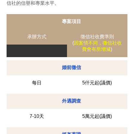
信社的信譽和專業水平。
專案項目
承辦方式
徵信社收費準則
(
因案情不同，徵信社收
費會有所增減
)
婚前徵信
每日
5仟元起(議價)
外遇調查
7-10天
5萬元起(議價)