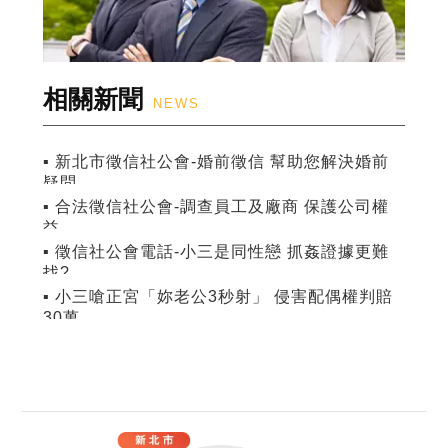
相關新聞
NEWS
▪ 新北市徵信社公會-婚前徵信 幫助您解決婚前
疑問
▪ 合法徵信社公會-調查員工及廠商 保護公司權
益
▪ 徵信社公會電話-小三是同性戀 抓姦證據更難
找?
▪ 小三嗆正宮「妳老公3秒射」 侵害配偶權判賠
30萬