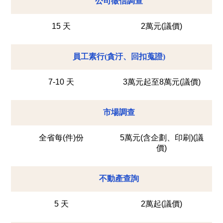
公司徵信調查
15 天
2萬元(議價)
員工素行(貪汙、回扣蒐證)
7-10 天
3萬元起至8萬元(議價)
市場調查
全省每(件)份
5萬元(含企劃、印刷)(議
價)
不動產查詢
5 天
2萬起(議價)