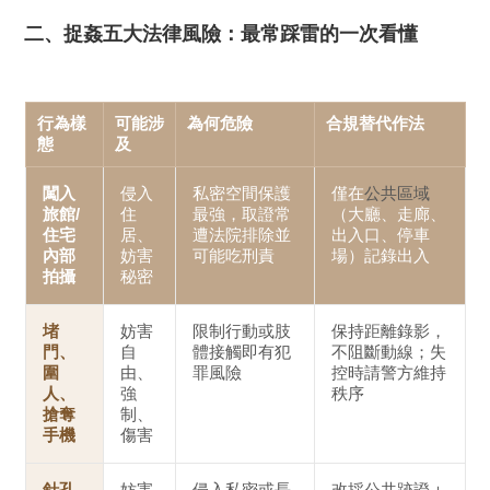
二、捉姦五大法律風險：最常踩雷的一次看懂
行為樣
可能涉
為何危險
合規替代作法
態
及
闖入
侵入
私密空間保護
僅在
公共區域
旅館/
住
最強，取證常
（大廳、走廊、
住宅
居、
遭法院排除並
出入口、停車
內部
妨害
可能吃刑責
場）記錄出入
拍攝
秘密
堵
妨害
限制行動或肢
保持距離錄影，
門、
自
體接觸即有犯
不阻斷動線；失
圍
由、
罪風險
控時請警方
維持
人、
強
秩序
搶奪
制、
手機
傷害
針孔
妨害
侵入私密或長
改採
公共跡證＋