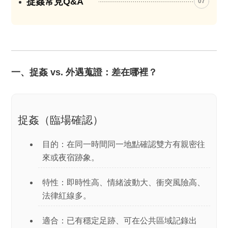
捉姦常見Q&A
07
一、捉姦 vs. 外遇蒐證：差在哪裡？
捉姦（臨場確認）
目的：在
同一時間同一地點
確認雙方有親密往
來或夜宿跡象。
特性：即時性高、情緒波動大、衝突風險高、
法律紅線多。
適合：已有穩定足跡、可在
公共區域
記錄出