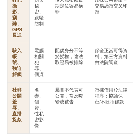
攝
秘
期定位容易構
交易憑證
交叉印
影、
密、
罪
證
竊
跟騷
聽、
防制
GPS
長追
駭入
電腦
配偶身分不等
保全
正當可得
資
帳
相關
於授權，違法
料；第三方資料
號、
犯
取證易被排除
由法院調查
強迫
罪、
解鎖
個資
社群
名
屬實不代表可
證據僅用於法律
公開
譽、
公開，常反噬
程序；協議
保
羞
個
變成被告
密/不貶損
條款
辱、
資、
直播
性私
捉姦
密影
像