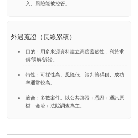
入、風險能被控管。
外遇蒐證（長線累積）
目的：用多來源資料建立
高度蓋然性
，利於求
償/調解/訴訟。
特性：可採性高、風險低、談判籌碼穩、成功
率通常較高。
適合：多數案件。以
公共跡證＋憑證＋通訊原
檔＋金流＋法院調查
為主。