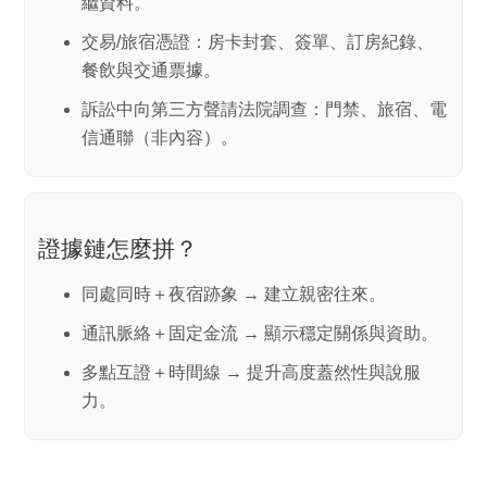
繼資料。
交易/旅宿憑證：房卡封套、簽單、訂房紀錄、
餐飲與交通票據。
訴訟中向第三方聲請法院調查：門禁、旅宿、電
信
通聯
（非內容）。
證據鏈怎麼拼？
同處同時＋夜宿跡象 → 建立親密往來。
通訊脈絡＋固定金流 → 顯示穩定關係與資助。
多點互證＋時間線 → 提升
高度蓋然性
與說服
力。