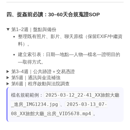
四、捉姦前必讀：30–60天合規蒐證SOP
第1–2週｜盤點與備份
整理既有照片、影片、聊天
原檔
（保留EXIF/中繼資
料）。
建立索引表：日期—地點—人物—檔名—證明目的
—取得方式。
第3–4週｜公共跡證＋交易憑證
第5週｜通訊與金流補強
第6週｜程序啟動與法院調查
2025-03-12_22-41_XX旅館大廳
檔名規範範例：
_進房_IMG1234.jpg
2025-03-13_07-
、
08_XX旅館大廳_出房_VID5678.mp4
。