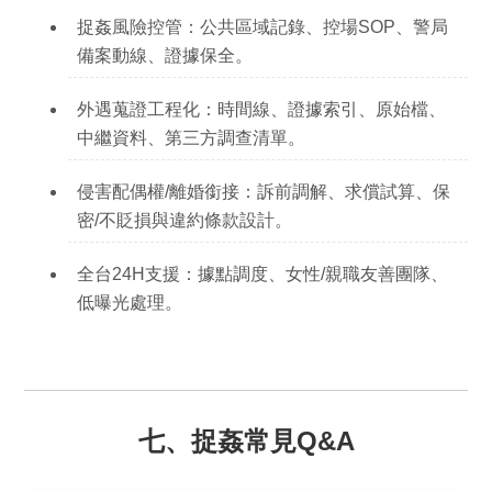
捉姦風險控管：
公共區域記錄、控場SOP、警局
備案動線、證據保全。
外遇蒐證工程化：
時間線、證據索引、原始檔、
中繼資料、第三方調查清單。
侵害配偶權/離婚銜接：
訴前調解、求償試算、保
密/不貶損與違約條款設計。
全台24H支援：
據點調度、女性/親職友善團隊、
低曝光處理。
七、捉姦常見Q&A