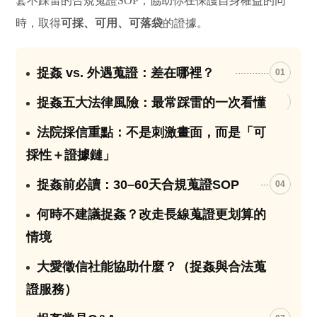
套不踩雷的合規蒐證SOP，協助你在保護自身權益的同
時，取得
可採、可用、可落袋
的證據。
捉姦 vs. 外遇蒐證：差在哪裡？
01
捉姦五大法律風險：最常踩雷的一次看懂
02
法院採信重點：不是刺激畫面，而是「可
03
採性＋證據鏈」
捉姦前必讀：30–60天合規蒐證SOP
04
何時不建議捉姦？改走長線蒐證更划算的
05
情境
大愛徵信社能協助什麼？（捉姦與合法蒐
06
證服務）