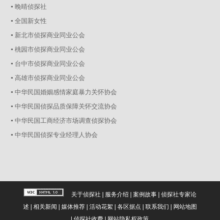
▪ 晚晴侦探社
▪ 全国新女性
▪ 新北市侦探商业同业公会
▪ 桃园市侦探商业同业公会
▪ 台中市侦探商业同业公会
▪ 高雄市侦探商业同业公会
▪ 中华民国婚姻感情家庭暴力关怀协会
▪ 中华民国侦探品质保障关怀交流协会
▪ 中华民国工商经济市场调查侦探协会
▪ 中华民国侦探专业经理人协会
关于侦探社
|
服务介绍
|
案例故事
|
侦探社专家论
述
|
相关新闻
|
媒体推荐
|
活动花絮
|
各区据点
|
联系我们
|
网站地图
|
侦探社收费
|
网站隐私权政策