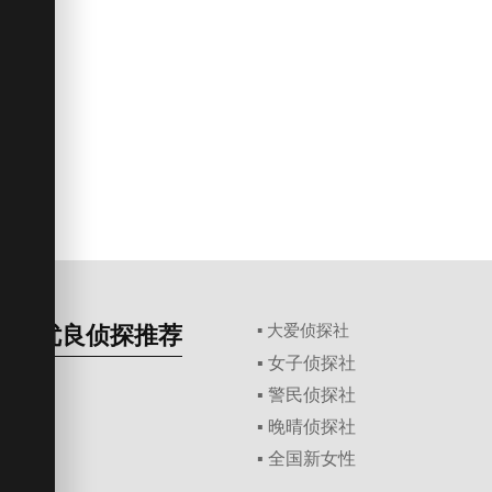
优良侦探推荐
▪ 大爱侦探社
▪ 女子侦探社
▪ 警民侦探社
▪ 晚晴侦探社
▪ 全国新女性