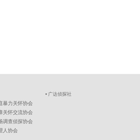
▪ 广达侦探社
家庭暴力关怀协会
保障关怀交流协会
市场调查侦探协会
理人协会