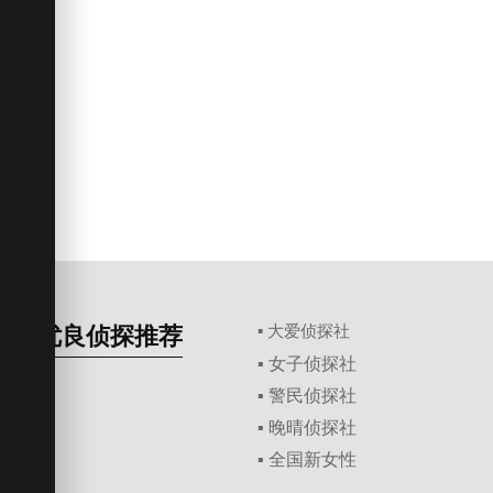
优良侦探推荐
▪ 大爱侦探社
▪ 女子侦探社
▪ 警民侦探社
▪ 晚晴侦探社
▪ 全国新女性