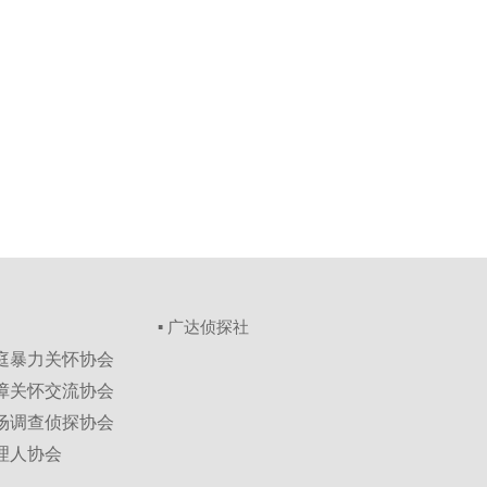
▪ 广达侦探社
家庭暴力关怀协会
保障关怀交流协会
市场调查侦探协会
理人协会